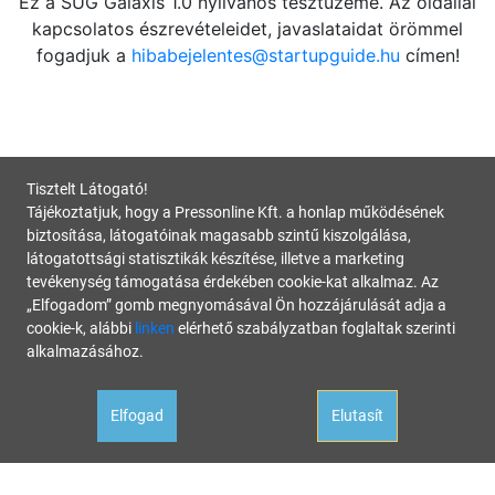
Ez a SUG Galaxis 1.0 nyilvános tesztüzeme. Az oldallal
kapcsolatos észrevételeidet, javaslataidat örömmel
fogadjuk a
hibabejelentes@startupguide.hu
címen!
Tisztelt Látogató!
Tájékoztatjuk, hogy a Pressonline Kft. a honlap működésének
biztosítása, látogatóinak magasabb szintű kiszolgálása,
látogatottsági statisztikák készítése, illetve a marketing
tevékenység támogatása érdekében cookie-kat alkalmaz. Az
„Elfogadom” gomb megnyomásával Ön hozzájárulását adja a
cookie-k, alábbi
linken
elérhető szabályzatban foglaltak szerinti
alkalmazásához.
Elfogad
Elutasít