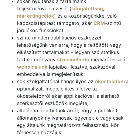
sokan nyújtanak a tartalmaink
teljesítményelemzését (
látogatottság
,
marketingcélok
) és a közönségünkkel való
kapcsolatépítést támogató, akár
CRM
-szintű
járulékos funkciókat;
szinte minden publikációs eszközzel
lehetőségünk van arra, hogy a feltöltött vagy
elkészített tartalmakat – legyen szó statikus
tartalomról vagy
streamelhető
médiáról – saját
weboldalunk
lapjaiba illesztve, szakszóval
embeddelve is megjelenítsük;
sok szolgáltatónál hangsúlyos az
okostelefonra
optimalizált megjelenítés, illetve az
okostelefonról akár applikációval is elérhető
szerkesztői eszközök megléte;
általában dönthetünk arról, hogy a publikált
állományok nyilvánosak legyenek-e vagy csak
egy általunk meghatározott felhasználói kör
férhessen hozzájuk;