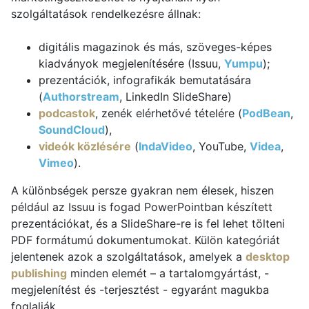
szolgáltatások rendelkezésre állnak:
digitális magazinok és más, szöveges-képes
kiadványok megjelenítésére (Issuu,
Yumpu
);
prezentációk, infografikák bemutatására
(
Authorstream
, LinkedIn SlideShare)
podcastok
, zenék elérhetővé tételére (
PodBean
,
SoundCloud
),
videók közlésére
(
IndaVideo
, YouTube,
Videa
,
Vimeo
).
A különbségek persze gyakran nem élesek, hiszen
például az Issuu is fogad PowerPointban készített
prezentációkat, és a SlideShare-re is fel lehet tölteni
PDF formátumú dokumentumokat. Külön kategóriát
jelentenek azok a szolgáltatások, amelyek a
desktop
publishing
minden elemét – a tartalomgyártást, -
megjelenítést és -terjesztést - egyaránt magukba
foglalják.