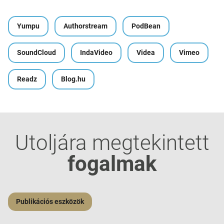
Yumpu
Authorstream
PodBean
SoundCloud
IndaVideo
Videa
Vimeo
Readz
Blog.hu
Utoljára megtekintett
fogalmak
Publikációs eszközök