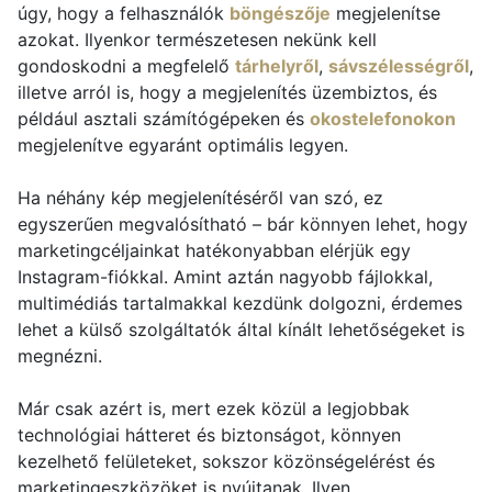
úgy, hogy a felhasználók
böngészője
megjelenítse
azokat. Ilyenkor természetesen nekünk kell
gondoskodni a megfelelő
tárhelyről
,
sávszélességről
,
illetve arról is, hogy a megjelenítés üzembiztos, és
például asztali számítógépeken és
okostelefonokon
megjelenítve egyaránt optimális legyen.
Ha néhány kép megjelenítéséről van szó, ez
egyszerűen megvalósítható – bár könnyen lehet, hogy
marketingcéljainkat hatékonyabban elérjük egy
Instagram-fiókkal. Amint aztán nagyobb fájlokkal,
multimédiás tartalmakkal kezdünk dolgozni, érdemes
lehet a külső szolgáltatók által kínált lehetőségeket is
megnézni.
Már csak azért is, mert ezek közül a legjobbak
technológiai hátteret és biztonságot, könnyen
kezelhető felületeket, sokszor közönségelérést és
marketingeszközöket is nyújtanak. Ilyen