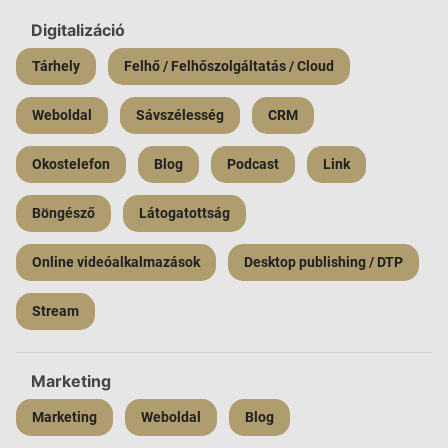
Digitalizáció
Tárhely
Felhő / Felhőszolgáltatás / Cloud
Weboldal
Sávszélesség
CRM
Okostelefon
Blog
Podcast
Link
Böngésző
Látogatottság
Online videóalkalmazások
Desktop publishing / DTP
Stream
Marketing
Marketing
Weboldal
Blog