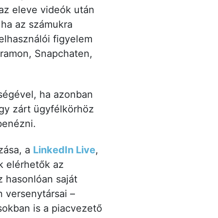
 az eleve videók után
 ha az számukra
elhasználói figyelem
gramon, Snapchaten,
tségével, ha azonban
gy zárt ügyfélkörhöz
 benézni.
zása, a
LinkedIn Live
,
k elérhetők az
z hasonlóan saját
 versenytársai –
okban is a piacvezető