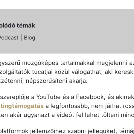
olódó témák
Podcast
Blog
gyszerű mozgóképes tartalmakkal megjelenni az
zolgáltatók tucatjai közül válogathat, aki kere
özzétenni, népszerűsíteni akarja.
 szereplője a YouTube és a Facebook, és akine
tingtámogatás
a legfontosabb, nem járhat ross
en akár ugyanazt a videót fel lehet tölteni min
latformok jellemzőihez szabni jellegüket, témá