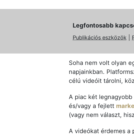
Legfontosabb kapcs
Publikációs eszközök
Soha nem volt olyan e
napjainkban. Platforms
célú videóit tárolni, k
A piac két legnagyobb
és/vagy a fejlett
marke
(vagy nem választ, hisz
A videókat érdemes a p