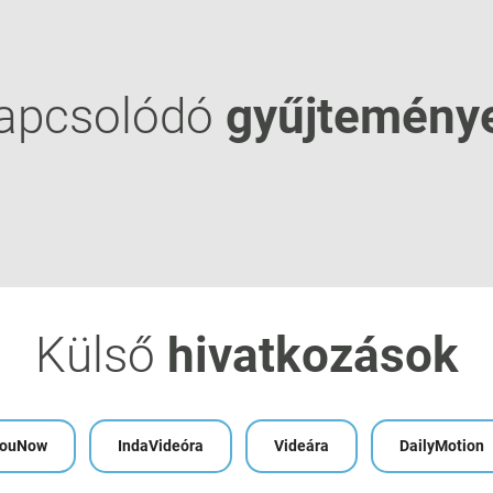
apcsolódó
gyűjtemény
Külső
hivatkozások
ouNow
IndaVideóra
Videára
DailyMotion