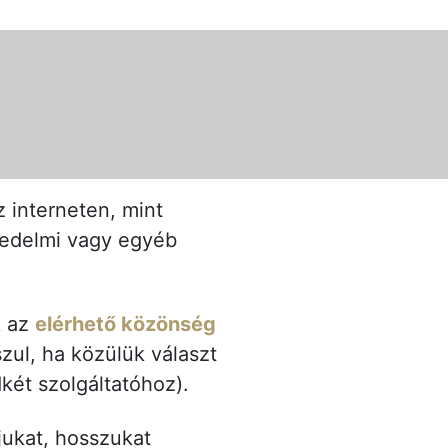
 interneten, mint
skedelmi vagy egyéb
k az
elérhető közönség
zul, ha közülük választ
dkét szolgáltatóhoz).
jukat, hosszukat