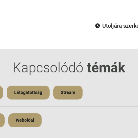
Utoljára szerk
Kapcsolódó
témák
Látogatottság
Stream
Weboldal