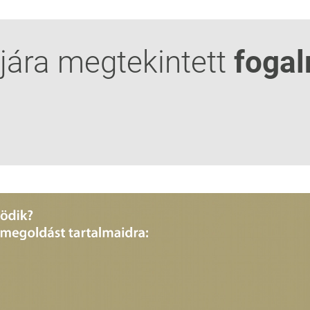
jára megtekintett
foga