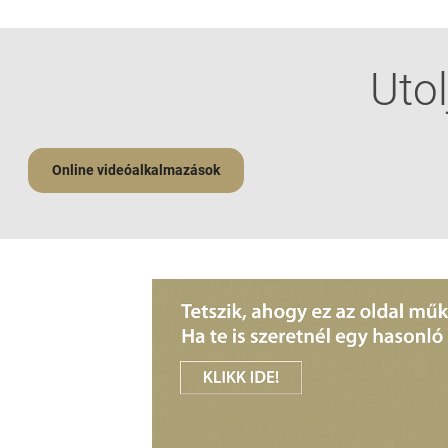
Utol
Online videóalkalmazások