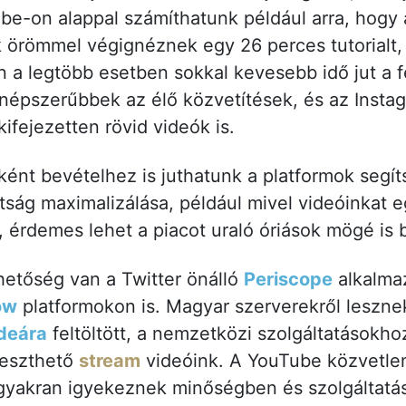
Tube-on alappal számíthatunk például arra, hogy
k örömmel végignéznek egy 26 perces tutorialt,
 a legtöbb esetben sokkal kevesebb idő jut a f
népszerűbbek az élő közvetítések, és az Insta
ifejezetten rövid videók is.
ként bevételhez is juthatunk a platformok segí
tság maximalizálása, például mivel videóinkat e
i, érdemes lehet a piacot uraló óriások mögé is
hetőség van a Twitter önálló
Periscope
alkalma
ow
platformokon is. Magyar szerverekről leszne
deára
feltöltött, a nemzetközi szolgáltatásokho
leszthető
stream
videóink. A YouTube közvetlen
gyakran igyekeznek minőségben és szolgáltatás