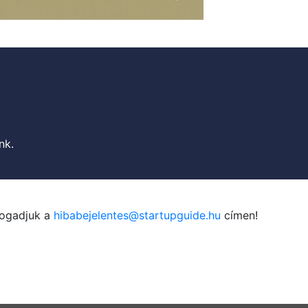
nk.
fogadjuk a
hibabejelentes@startupguide.hu
címen!