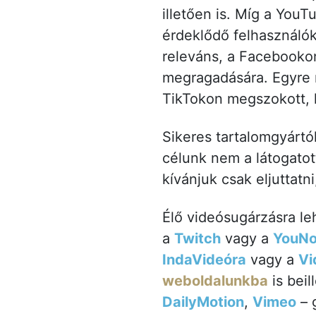
illetően is. Míg a You
érdeklődő felhasználó
releváns, a Facebookon
megragadására. Egyre 
TikTokon megszokott, k
Sikeres tartalomgyártó
célunk nem a látogatot
kívánjuk csak eljuttatn
Élő videósugárzásra le
a
Twitch
vagy a
YouN
IndaVideóra
vagy a
Vi
weboldalunkba
is beil
DailyMotion
,
Vimeo
– 