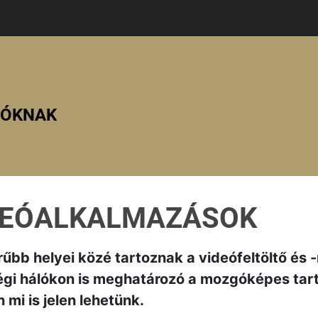
ZÓKNAK
DEÓALKALMAZÁSOK
űbb helyei közé tartoznak a videófeltöltő és -
égi hálókon is meghatározó a mozgóképes tart
mi is jelen lehetünk.