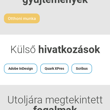
Otthoni munka
Külső
hivatkozások
Adobe InDesign
Quark XPres
Scribus
Utoljára megtekintett