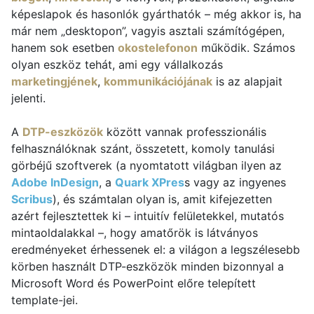
képeslapok és hasonlók gyárthatók – még akkor is, ha
már nem „desktopon”, vagyis asztali számítógépen,
hanem sok esetben
okostelefonon
működik. Számos
olyan eszköz tehát, ami egy vállalkozás
marketingjének
,
kommunikációjának
is az alapjait
jelenti.
A
DTP-eszközök
között vannak professzionális
felhasználóknak szánt, összetett, komoly tanulási
görbéjű szoftverek (a nyomtatott világban ilyen az
Adobe InDesign
, a
Quark XPres
s vagy az ingyenes
Scribus
), és számtalan olyan is, amit kifejezetten
azért fejlesztettek ki – intuitív felületekkel, mutatós
mintaoldalakkal –, hogy amatőrök is látványos
eredményeket érhessenek el: a világon a legszélesebb
körben használt DTP-eszközök minden bizonnyal a
Microsoft Word és PowerPoint előre telepített
template-jei.