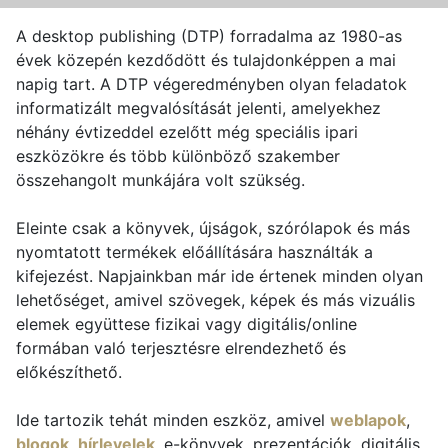
A desktop publishing (DTP) forradalma az 1980-as
évek közepén kezdődött és tulajdonképpen a mai
napig tart. A DTP végeredményben olyan feladatok
informatizált megvalósítását jelenti, amelyekhez
néhány évtizeddel ezelőtt még speciális ipari
eszközökre és több különböző szakember
összehangolt munkájára volt szükség.
Eleinte csak a könyvek, újságok, szórólapok és más
nyomtatott termékek előállítására használták a
kifejezést. Napjainkban már ide értenek minden olyan
lehetőséget, amivel szövegek, képek és más vizuális
elemek együttese fizikai vagy digitális/online
formában való terjesztésre elrendezhető és
előkészíthető.
Ide tartozik tehát minden eszköz, amivel
weblapok
,
blogok
,
hírlevelek
, e-könyvek, prezentációk, digitális