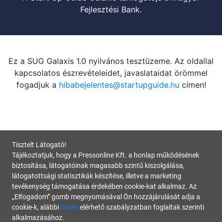
Fejlesztési Bank.
Ez a SUG Galaxis 1.0 nyilvános tesztüzeme. Az oldallal
kapcsolatos észrevételeidet, javaslataidat örömmel
fogadjuk a
hibabejelentes@startupguide.hu
címen!
Tisztelt Látogató!
Tájékoztatjuk, hogy a Pressonline Kft. a honlap működésének
biztosítása, látogatóinak magasabb szintű kiszolgálása,
látogatottsági statisztikák készítése, illetve a marketing
tevékenység támogatása érdekében cookie-kat alkalmaz. Az
„Elfogadom” gomb megnyomásával Ön hozzájárulását adja a
cookie-k, alábbi
linken
elérhető szabályzatban foglaltak szerinti
alkalmazásához.