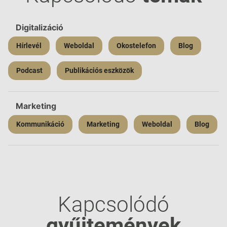
Digitalizáció
Hírlevél
Weboldal
Okostelefon
Blog
Podcast
Publikációs eszközök
Marketing
Kommunikáció
Marketing
Weboldal
Blog
Kapcsolódó
gyűjtemények