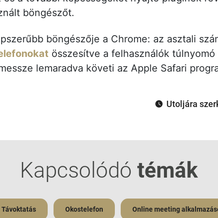
sznált böngészőt.
pszerűbb böngészője a Chrome: az asztali szá
elefonokat
összesítve a felhasználók túlnyomó 
essze lemaradva követi az Apple Safari progra
Utoljára szer
Kapcsolódó
témák
/ Távoktatás
Okostelefon
Online meeting alkalmazás