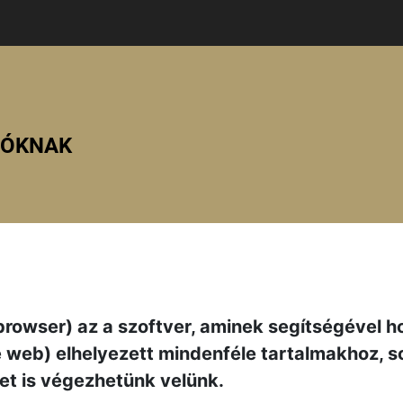
ZÓKNAK
browser) az a szoftver, aminek segítségével h
e web) elhelyezett mindenféle tartalmakhoz, 
t is végezhetünk velünk.