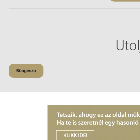
Utol
Böngésző