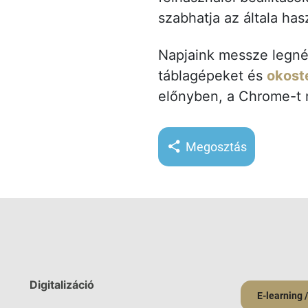
szabhatja az általa ha
Napjaink messze legné
táblagépeket és
okost
előnyben, a Chrome-t m
Megosztás
Digitalizáció
E-learning 