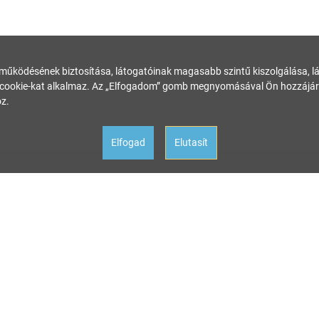
 működésének biztosítása, látogatóinak magasabb szintű kiszolgálása, láto
ookie-kat alkalmaz. Az „Elfogadom” gomb megnyomásával Ön hozzájárul
z.
Elfogad
Elutasít
 állítottunk össze és rendszeresen ellenőrzünk, az itt szereplő információk azo
tkezményért a kiadó felelősséget nem vállal.
nácsadásra van szüksége a megfelelő szakértőhöz! Ha az oldalunk aktualitását ves
zat
Felhasználási feltételek
Impresszum
Galaxis útika