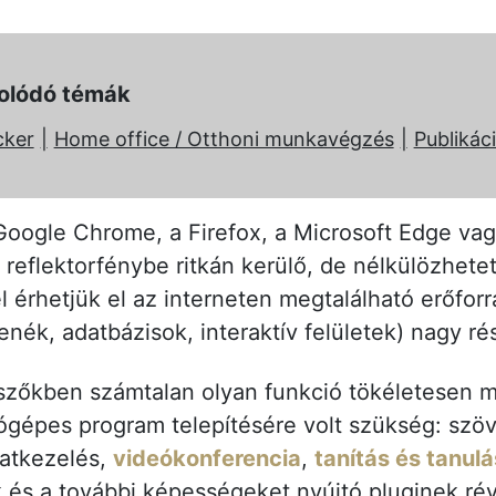
olódó témák
cker
Home office / Otthoni munkavégzés
Publikác
oogle Chrome, a Firefox, a Microsoft Edge vagy
reflektorfénybe ritkán kerülő, de nélkülözhetet
l érhetjük el az interneten megtalálható erőfor
ék, adatbázisok, interaktív felületek) nagy ré
szőkben számtalan olyan funkció tökéletesen m
ógépes program telepítésére volt szükség: szö
zatkezelés,
videókonferencia
,
tanítás és tanulá
ok és a további képességeket nyújtó pluginek ré