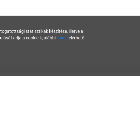
gatottsági statisztikák készítése, illetve a
ását adja a cookie-k, alábbi
linken
elérhető
nban nem tekintendők konkrét helyzetekre vonatkozó üzleti, jogi
ztett hibás információval találkozna, kérjük jelezze nekünk:
lauz
Start Up Guide