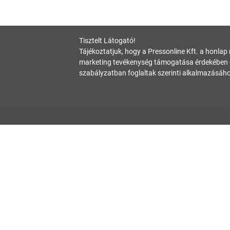
Tisztelt Látogató!
Tájékoztatjuk, hogy a Pressonline Kft. a honlap
marketing tevékenység támogatása érdekében c
szabályzatban foglaltak szerinti alkalmazásáho
Oldalunk célja a tájékoztatás. Minden tartalmat a legnagyobb gondossággal
tanácsadásnak, az információk alkalmazásából fakadó bármilyen jogi köve
Hivatalos állásfoglalásért mindig forduljon az illetékes hivatalhoz, ha ta
hibabejelentes@startupguide.hu
!
Adatvédelmi nyilatko