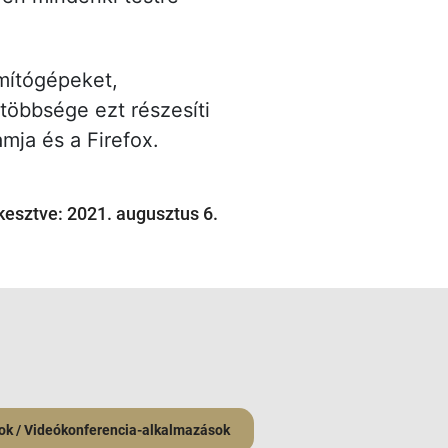
mítógépeket,
többsége ezt részesíti
mja és a Firefox.
kesztve: 2021. augusztus 6.
ok / Videókonferencia-alkalmazások