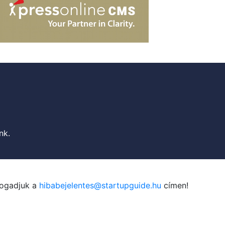
nk.
fogadjuk a
hibabejelentes@startupguide.hu
címen!