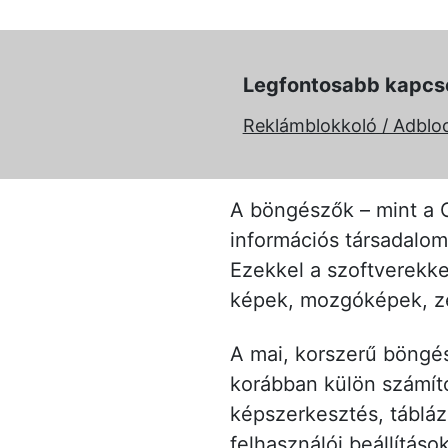
Legfontosabb kapcs
Reklámblokkoló / Adblo
A böngészők – mint a G
információs társadalom 
Ezekkel a szoftverekke
képek, mozgóképek, zen
A mai, korszerű böngé
korábban külön számít
képszerkesztés, táblá
felhasználói beállítás