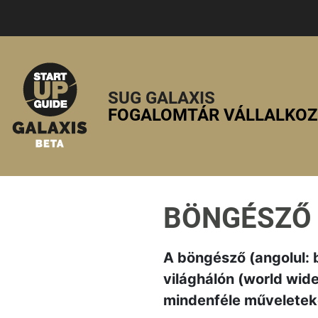
SUG GALAXIS
FOGALOMTÁR VÁLLALKO
BÖNGÉSZŐ
A böngésző (angolul: 
világhálón (world wid
mindenféle műveleteke