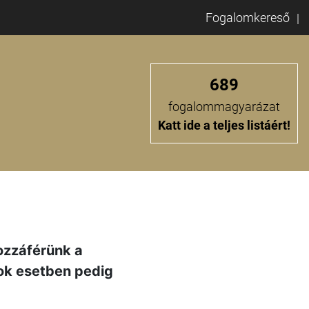
Fogalomkereső
689
fogalommagyarázat
Katt ide a teljes listáért!
ozzáférünk a
sok esetben pedig