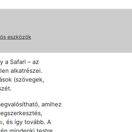
iós eszközök
 a Safari – az
len alkatrészei.
rások (szövegek,
szét.
egvalósítható, amihez
vegszerkesztés,
s
, és így tovább. A
vén mindenki testre