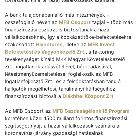
forrásokat kínál a hazai vállalkozások számára.
A bank tulajdonában álló más intézmények –
összefoglaló néven az
MFB Csoport
tagjai – több más
finanszírozási eszközt is biztosítanak a hazai
vállalkozásoknak, így a kockázatitőke-befektetésekre
szakosodott
Hiventures
, illetve az
MFB Invest
Befektetési és Vagyonkezelő Zrt.
, a faktoring
tevékenységet kínáló MKK Magyar Követeléskezelő
Zrt., ingatlanok adásvételével, bérbeadásával,
létesítményüzemeltetéssel foglalkozik az MFB
Ingatlanfejlesztő Zrt., és a felsőoktatásban tanuló
hallgatók megélhetési, tanulmányi költségeihez
finanszírozást biztosít a
Diákhitel Központ Zrt
.
Az MFB Csoport az
MFB Gazdaságélénkítő Program
keretében közel 1500 milliárd forintos finanszírozási
segítséget nyújt a hazai vállalkozások számára a
koronavírus-járvány gazdasági hatásainak