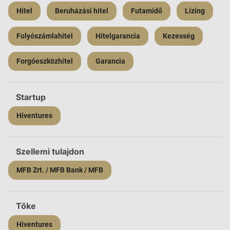
Hitel
Beruházási hitel
Futamidő
Lízing
Folyószámlahitel
Hitelgarancia
Kezesség
Forgóeszközhitel
Garancia
Startup
Hiventures
Szellemi tulajdon
MFB Zrt. / MFB Bank / MFB
Tőke
Hiventures