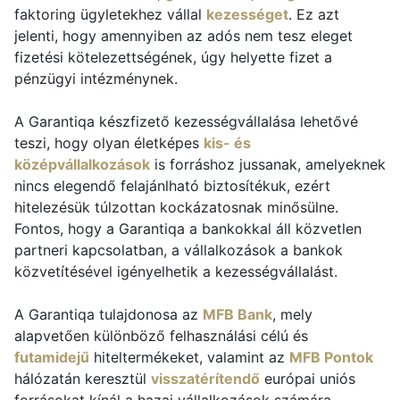
faktoring ügyletekhez vállal
kezességet
. Ez azt
jelenti, hogy amennyiben az adós nem tesz eleget
fizetési kötelezettségének, úgy helyette fizet a
pénzügyi intézménynek.
A Garantiqa készfizető kezességvállalása lehetővé
teszi, hogy olyan életképes
kis- és
középvállalkozások
is forráshoz jussanak, amelyeknek
nincs elegendő felajánlható biztosítékuk, ezért
hitelezésük túlzottan kockázatosnak minősülne.
Fontos, hogy a Garantiqa a bankokkal áll közvetlen
partneri kapcsolatban, a vállalkozások a bankok
közvetítésével igényelhetik a kezességvállalást.
A Garantiqa tulajdonosa az
MFB Bank
, mely
alapvetően különböző felhasználási célú és
futamidejű
hiteltermékeket, valamint az
MFB Pontok
hálózatán keresztül
visszatérítendő
európai uniós