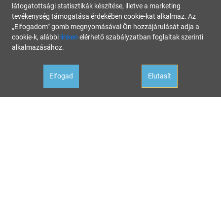
látogatottsági statisztikák készítése, illetve a marketing
tevékenység támogatása érdekében cookie-kat alkalmaz. Az
„Elfogadom” gomb megnyomásával Ön hozzájárulását adja a
cookie-k, alábbi
linken
elérhető szabályzatban foglaltak szerinti
alkalmazásához.
Elfogad
Elutasít
Oldalunk célja a tájékoztatás. Minden tartalmat a legnagyobb gondossággal állítottunk össze és
rendszeresen ellenőrzünk, az itt szereplő információk azonban nem tekintendők konkrét
helyzetekre vonatkozó üzleti, jogi tanácsadásnak, az információk alkalmazásából fakadó