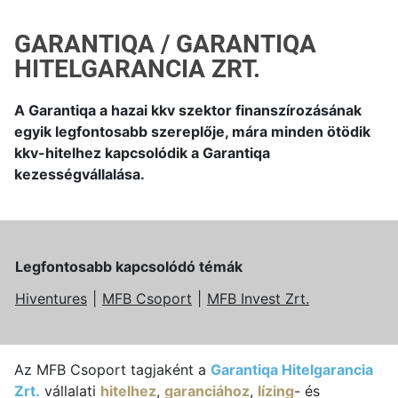
GARANTIQA / GARANTIQA
HITELGARANCIA ZRT.
A Garantiqa a hazai kkv szektor finanszírozásának
egyik legfontosabb szereplője, mára minden ötödik
kkv-hitelhez kapcsolódik a Garantiqa
kezességvállalása.
Legfontosabb kapcsolódó témák
Hiventures
MFB Csoport
MFB Invest Zrt.
Az MFB Csoport tagjaként a
Garantiqa Hitelgarancia
Zrt.
vállalati
hitelhez
,
garanciához
,
lízing
- és