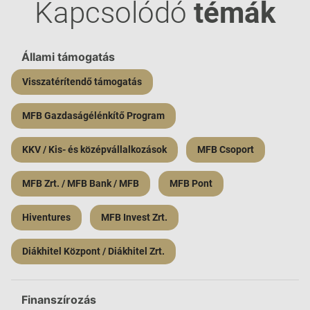
Kapcsolódó
témák
Állami támogatás
Visszatérítendő támogatás
MFB Gazdaságélénkítő Program
KKV / Kis- és középvállalkozások
MFB Csoport
MFB Zrt. / MFB Bank / MFB
MFB Pont
Hiventures
MFB Invest Zrt.
Diákhitel Központ / Diákhitel Zrt.
Finanszírozás