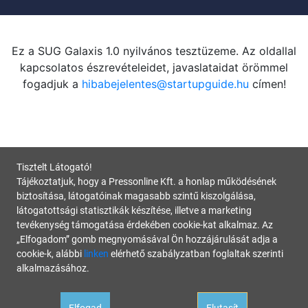
Ez a SUG Galaxis 1.0 nyilvános tesztüzeme. Az oldallal
kapcsolatos észrevételeidet, javaslataidat örömmel
fogadjuk a
hibabejelentes@startupguide.hu
címen!
Tisztelt Látogató!
Tájékoztatjuk, hogy a Pressonline Kft. a honlap működésének
biztosítása, látogatóinak magasabb szintű kiszolgálása,
látogatottsági statisztikák készítése, illetve a marketing
tevékenység támogatása érdekében cookie-kat alkalmaz. Az
„Elfogadom” gomb megnyomásával Ön hozzájárulását adja a
cookie-k, alábbi
linken
elérhető szabályzatban foglaltak szerinti
alkalmazásához.
Elfogad
Elutasít