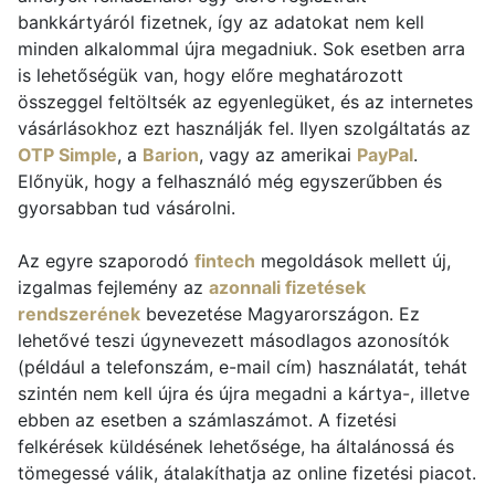
bankkártyáról fizetnek, így az adatokat nem kell
minden alkalommal újra megadniuk. Sok esetben arra
is lehetőségük van, hogy előre meghatározott
összeggel feltöltsék az egyenlegüket, és az internetes
vásárlásokhoz ezt használják fel. Ilyen szolgáltatás az
OTP Simple
, a
Barion
, vagy az amerikai
PayPal
.
Előnyük, hogy a felhasználó még egyszerűbben és
gyorsabban tud vásárolni.
Az egyre szaporodó
fintech
megoldások mellett új,
izgalmas fejlemény az
azonnali fizetések
rendszerének
bevezetése Magyarországon. Ez
lehetővé teszi úgynevezett másodlagos azonosítók
(például a telefonszám, e-mail cím) használatát, tehát
szintén nem kell újra és újra megadni a kártya-, illetve
ebben az esetben a számlaszámot. A fizetési
felkérések küldésének lehetősége, ha általánossá és
tömegessé válik, átalakíthatja az online fizetési piacot.