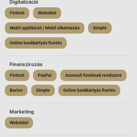
Digitalizáció
Fintech
Weboldal
Mobil applikáció / Mobil alkalmazás
Simple
Online bankkártyás fizetés
Finanszírozás
Fintech
PayPal
Azonnali fizetések rendszere
Barion
Simple
Online bankkártyás fizetés
Marketing
Weboldal