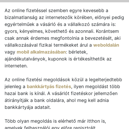
Az online fizetéssel szemben egyre kevesebb a
bizalmatlanság az internetezők körében, előnyei pedig
egyértelműek a vásárló és a vállalkozó számára is:
gyors, kényelmes, követhető és azonnali. Korántsem
csak annak érdemes megfontolnia a bevezetését, aki
vállalkozásával fizikai termékeket árul a
weboldalán
vagy
mobil alkalmazásában
: bérletek,
ajándékutalványok, kuponok is értékesíthetők az
interneten.
Az online fizetési megoldások közül a legelterjedtebb
jelenleg a
bankkártyás fizetés
, ilyen megoldást több
hazai bank is kínál. A vásárlót fizetéskor jellemzően
átirányítják a bank oldalára, ahol meg kell adnia
bankkártyája adatait.
Több olyan megoldás is elérhető már itthon is,
amelyek felhasználói egy előre regisztrált