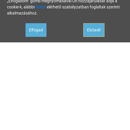
„Elfogadom” gomb megnyomásával Ön hozzájárulását adja a
cookie-k, alábbi
linken
elérhető szabályzatban foglaltak szerinti
alkalmazásához.
Elfogad
Elutasít
Oldalunk célja a tájékoztatás. Minden tartalmat a legnagyobb gondossággal állítottunk össze és
rendszeresen ellenőrzünk, az itt szereplő információk azonban nem tekintendők konkrét
helyzetekre vonatkozó üzleti, jogi tanácsadásnak, az információk alkalmazásából fakadó
bármilyen jogi következményért a kiadó felelősséget nem vállal.
Hivatalos állásfoglalásért mindig forduljon az illetékes hivatalhoz, ha tanácsadásra van szüksége
a megfelelő szakértőhöz! Ha az oldalunk aktualitását vesztett hibás információval találkozna,
kérjük jelezze nekünk:
hibabejelentes@startupguide.hu
!