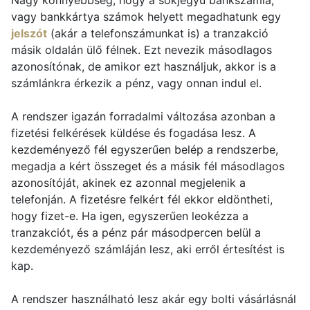
Nagy könnyebbség, hogy a sokjegyű bankszámla,
vagy bankkártya számok helyett megadhatunk egy
jelszót
(akár a telefonszámunkat is) a tranzakció
másik oldalán ülő félnek. Ezt nevezik másodlagos
azonosítónak, de amikor ezt használjuk, akkor is a
számlánkra érkezik a pénz, vagy onnan indul el.
A rendszer igazán forradalmi változása azonban a
fizetési felkérések küldése és fogadása lesz. A
kezdeményező fél egyszerűen belép a rendszerbe,
megadja a kért összeget és a másik fél másodlagos
azonosítóját, akinek ez azonnal megjelenik a
telefonján. A fizetésre felkért fél ekkor eldöntheti,
hogy fizet-e. Ha igen, egyszerűen leokézza a
tranzakciót, és a pénz pár másodpercen belül a
kezdeményező számláján lesz, aki erről értesítést is
kap.
A rendszer használható lesz akár egy bolti vásárlásnál