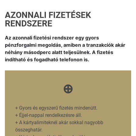
AZONNALI FIZETÉSEK
RENDSZERE
Az azonnali fizetési rendszer egy gyors
pénzforgalmi megoldás, amiben a tranzakciók akár
néhány másodperc alatt teljesülnek. A fizetés
indítható és fogadható telefonon is.
⊕
+
Gyors és egyszerű fizetés mindenütt.
+
Éjjel-nappal rendelkezésre áll.
+
A kártyalimiteknél akár sokkal nagyobb
összeghatár.