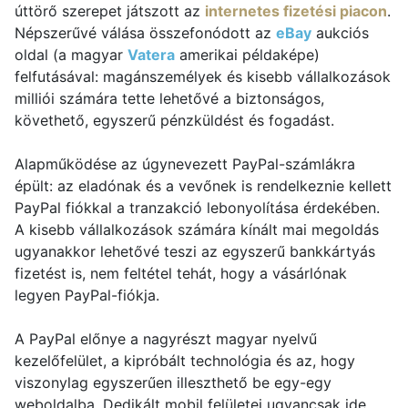
úttörő szerepet játszott az
internetes fizetési piacon
.
Népszerűvé válása összefonódott az
eBay
aukciós
oldal (a magyar
Vatera
amerikai példaképe)
felfutásával: magánszemélyek és kisebb vállalkozások
milliói számára tette lehetővé a biztonságos,
követhető, egyszerű pénzküldést és fogadást.
Alapműködése az úgynevezett PayPal-számlákra
épült: az eladónak és a vevőnek is rendelkeznie kellett
PayPal fiókkal a tranzakció lebonyolítása érdekében.
A kisebb vállalkozások számára kínált mai megoldás
ugyanakkor lehetővé teszi az egyszerű bankkártyás
fizetést is, nem feltétel tehát, hogy a vásárlónak
legyen PayPal-fiókja.
A PayPal előnye a nagyrészt magyar nyelvű
kezelőfelület, a kipróbált technológia és az, hogy
viszonylag egyszerűen illeszthető be egy-egy
weboldalba. Dedikált mobil felületei ugyancsak ide