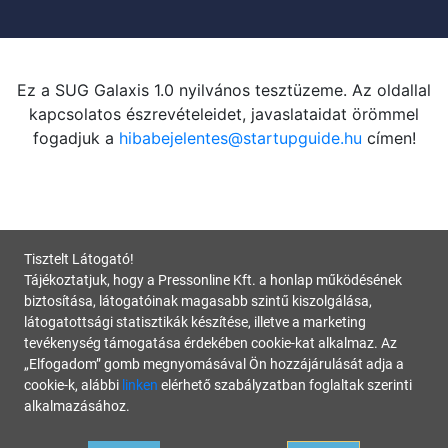
Ez a SUG Galaxis 1.0 nyilvános tesztüzeme. Az oldallal
kapcsolatos észrevételeidet, javaslataidat örömmel
fogadjuk a
hibabejelentes@startupguide.hu
címen!
Tisztelt Látogató!
Tájékoztatjuk, hogy a Pressonline Kft. a honlap működésének
biztosítása, látogatóinak magasabb szintű kiszolgálása,
látogatottsági statisztikák készítése, illetve a marketing
tevékenység támogatása érdekében cookie-kat alkalmaz. Az
„Elfogadom” gomb megnyomásával Ön hozzájárulását adja a
cookie-k, alábbi
linken
elérhető szabályzatban foglaltak szerinti
alkalmazásához.