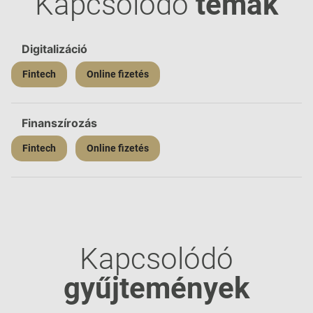
Kapcsolódó
témák
Digitalizáció
Fintech
Online fizetés
Finanszírozás
Fintech
Online fizetés
Kapcsolódó
gyűjtemények