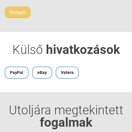
Fintech
Külső
hivatkozások
PayPal
eBay
Vatera
Utoljára megtekintett
fogalmak