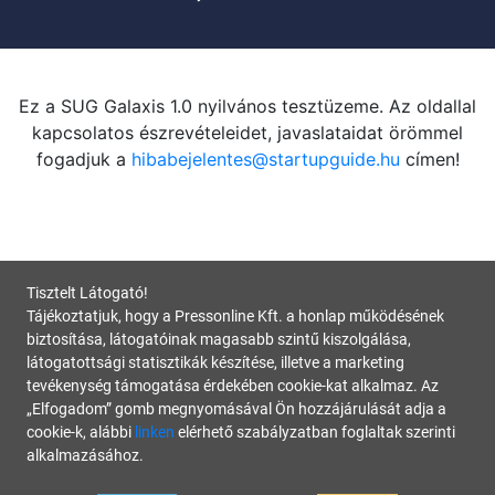
Ez a SUG Galaxis 1.0 nyilvános tesztüzeme. Az oldallal
kapcsolatos észrevételeidet, javaslataidat örömmel
fogadjuk a
hibabejelentes@startupguide.hu
címen!
Tisztelt Látogató!
Tájékoztatjuk, hogy a Pressonline Kft. a honlap működésének
biztosítása, látogatóinak magasabb szintű kiszolgálása,
látogatottsági statisztikák készítése, illetve a marketing
tevékenység támogatása érdekében cookie-kat alkalmaz. Az
„Elfogadom” gomb megnyomásával Ön hozzájárulását adja a
cookie-k, alábbi
linken
elérhető szabályzatban foglaltak szerinti
alkalmazásához.