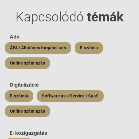
Kapcsolódó
témák
Adó
ÁFA / Általános forgalmi adó
E-számla
Online számlázás
Digitalizáció
E-számla
Software as a Service / SaaS
Online számlázás
E-közigazgatás