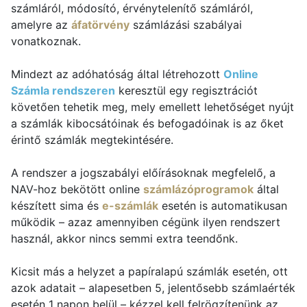
számláról, módosító, érvénytelenítő számláról,
amelyre az
áfatörvény
számlázási szabályai
vonatkoznak.
Mindezt az adóhatóság által létrehozott
Online
Számla rendszeren
keresztül egy regisztrációt
követően tehetik meg, mely emellett lehetőséget nyújt
a számlák kibocsátóinak és befogadóinak is az őket
érintő számlák megtekintésére.
A rendszer a jogszabályi előírásoknak megfelelő, a
NAV-hoz bekötött online
számlázóprogramok
által
készített sima és
e-számlák
esetén is automatikusan
működik – azaz amennyiben cégünk ilyen rendszert
használ, akkor nincs semmi extra teendőnk.
Kicsit más a helyzet a papíralapú számlák esetén, ott
azok adatait – alapesetben 5, jelentősebb számlaérték
esetén 1 napon belül – kézzel kell felrögzítenünk az