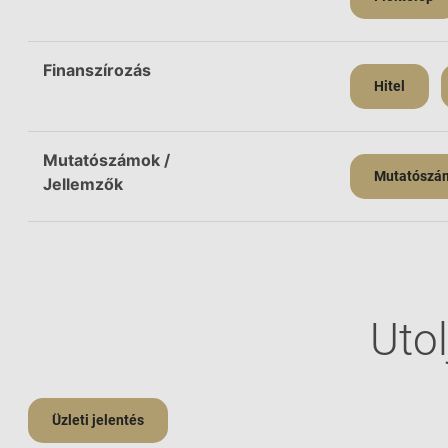
Finanszírozás
Hitel
Mutatószámok /
Mutatószám
Jellemzők
Utol
Üzleti jelentés