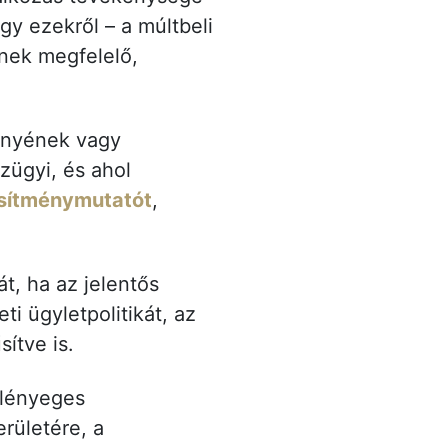
gy ezekről – a múltbeli
knek megfelelő,
ményének vagy
ügyi, és ahol
esítménymutatót
,
t, ha az jelentős
i ügyletpolitikát, az
ítve is.
 lényeges
erületére, a