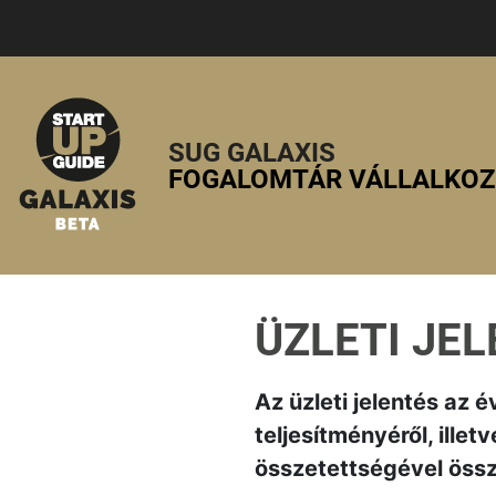
SUG GALAXIS
FOGALOMTÁR VÁLLALKO
ÜZLETI JE
Az üzleti jelentés az
teljesítményéről, illet
összetettségével öss