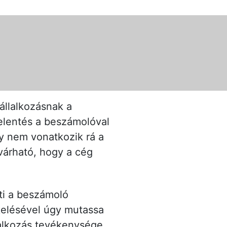
állalkozásnak a
 jelentés a beszámolóval
y nem vonatkozik rá a
várható, hogy a cég
ti a beszámoló
kelésével úgy mutassa
lalkozás tevékenysége