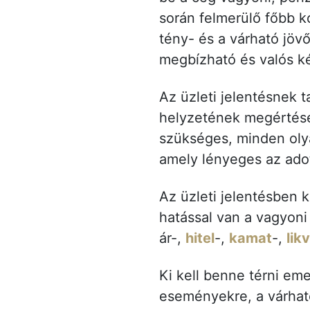
során felmerülő főbb k
tény- és a várható jöv
megbízható és valós k
Az üzleti jelentésnek t
helyzetének megértésé
szükséges, minden oly
amely lényeges az adot
Az üzleti jelentésben 
hatással van a vagyoni 
ár-,
hitel
-,
kamat
-,
lik
Ki kell benne térni em
eseményekre, a várható 