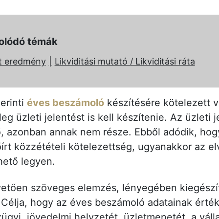
olódó témák
t eredmény
Likviditási mutató / Likviditási ráta
erinti
éves beszámoló
készítésére kötelezett v
g üzleti jelentést is kell készítenie. Az üzleti
ő, azonban annak nem része. Ebből adódik, hog
rt közzétételi kötelezettség, ugyanakkor az el
ető legyen.
pvetően szöveges elemzés, lényegében kiegészí
. Célja, hogy az éves beszámoló adatainak érté
ügyi, jövedelmi helyzetét, üzletmenetét, a vál