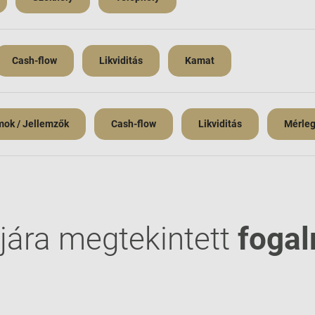
Cash-flow
Likviditás
Kamat
ok / Jellemzők
Cash-flow
Likviditás
Mérleg
jára megtekintett
foga