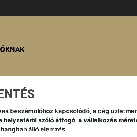
ZÓKNAK
LENTÉS
 éves beszámolóhoz kapcsolódó, a cég üzletmen
ve helyzetéről szóló átfogó, a vállalkozás méret
zhangban álló elemzés.