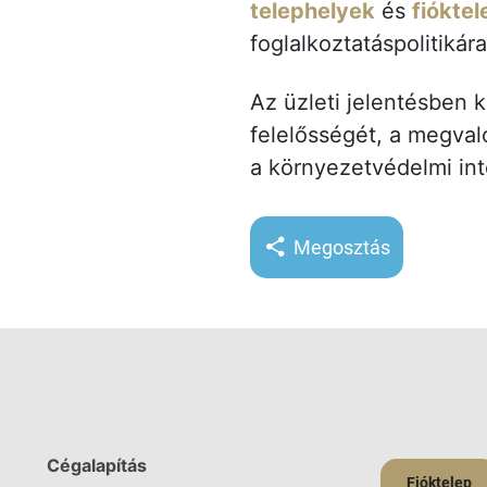
telephelyek
és
fiókte
foglalkoztatáspolitikár
Az üzleti jelentésben 
felelősségét, a megval
a környezetvédelmi int
Megosztás
Cégalapítás
Fióktelep