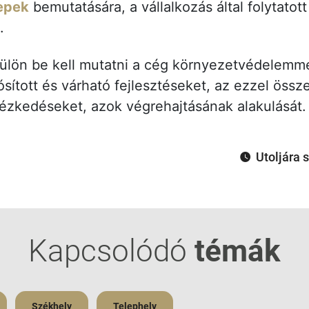
lepek
bemutatására, a vállalkozás által folytatott
a.
külön be kell mutatni a cég környezetvédelemme
ósított és várható fejlesztéseket, az ezzel öss
ézkedéseket, azok végrehajtásának alakulását.
Utoljára 
Kapcsolódó
témák
Székhely
Telephely