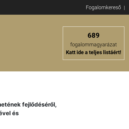
Fogalomkereső
689
fogalommagyarázat
Katt ide a teljes listáért!
etének fejlődéséről,
ével és