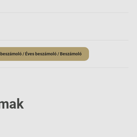
beszámoló / Éves beszámoló / Beszámoló
lmak