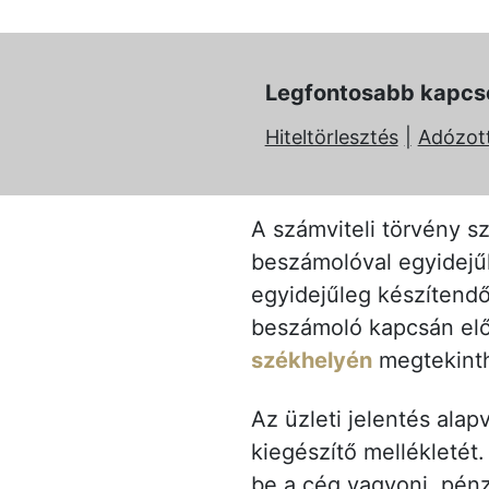
Legfontosabb kapcs
Hiteltörlesztés
Adózot
A számviteli törvény sz
beszámolóval egyidejűle
egyidejűleg készítend
beszámoló kapcsán előí
székhelyén
megtekinth
Az üzleti jelentés ala
kiegészítő mellékletét
be a cég vagyoni, pénz