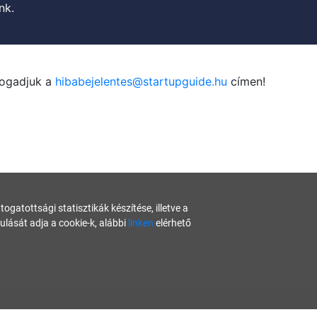
nk.
fogadjuk a
hibabejelentes@startupguide.hu
címen!
gatottsági statisztikák készítése, illetve a
ását adja a cookie-k, alábbi
linken
elérhető