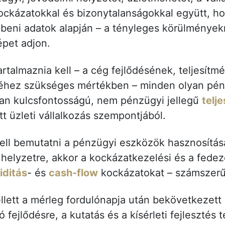
ockázatokkal és bizonytalanságokkal együtt, ho
őbeni adatok alapján – a tényleges körülménye
épet adjon.
artalmaznia kell – a cég fejlődésének, teljesít
hez szükséges mértékben – minden olyan pénz
an kulcsfontosságú, nem pénzügyi jellegű
telj
t üzleti vállalkozás szempontjából.
kell bemutatni a pénzügyi eszközök hasznosításá
helyzetre, akkor a kockázatkezelési és a fedezet
viditás
- és
cash-flow
kockázatokat – számszerűs
ellett a mérleg fordulónapja után bekövetkezett
fejlődésre, a kutatás és a kísérleti fejlesztés t