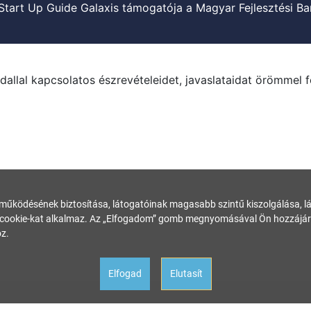
Start Up Guide Galaxis támogatója a Magyar Fejlesztési Ba
dallal kapcsolatos észrevételeidet, javaslataidat örömmel 
 működésének biztosítása, látogatóinak magasabb szintű kiszolgálása, láto
ookie-kat alkalmaz. Az „Elfogadom” gomb megnyomásával Ön hozzájárul
z.
Elfogad
Elutasít