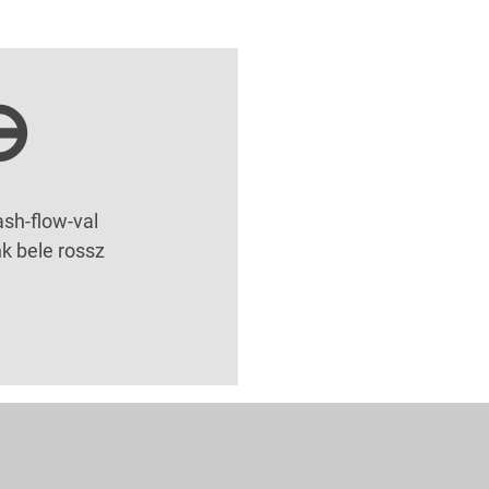
⊖
ash-flow-val
 bele rossz