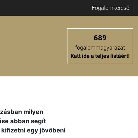
Fogalomkereső
689
fogalommagyarázat
Katt ide a teljes listáért!
ozásban milyen
ése abban segít
kifizetni egy jövőbeni