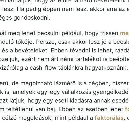
l láthatjuk, hogy az előre látható bevételeink 
lesz. Ha pedig éppen nem lesz, akkor arra az e
éges gondoskodni.
át meg lehet becsülni például, hogy frissen
me
induló tőkéje. Persze, csak akkor lesz jó a becs
 és a bevételeket. Ebben tévedni is lehet, ráad
zeljük, ezért nem árt némi tartalékot is beépít
kizárólag a cash-flow táblánkra hagyatkoznánk
rű, de megbízható lázmérő is a cégben, hiszen
k is, amelyek egy-egy vállalkozás gyengélkedésé
 azt látjuk, hogy egy eseti kiadásra annak ese
 feltétlenül van baj. Ebben az esetben lehet
f
t
célzó megoldások, mint például a
faktorálás
,