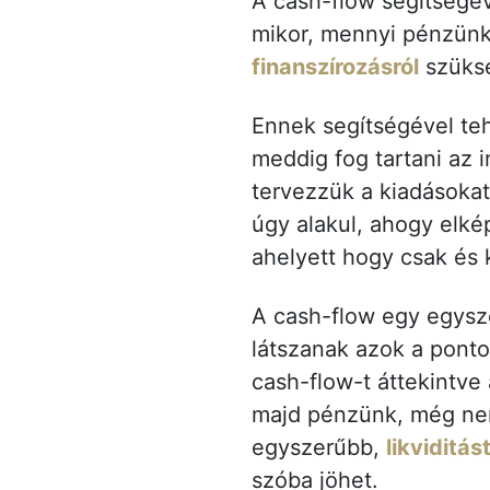
A cash-flow segítségéve
mikor, mennyi pénzünk 
finanszírozásról
szüks
Ennek segítségével teh
meddig fog tartani az 
tervezzük a kiadásokat
úgy alakul, ahogy elkép
ahelyett hogy csak és 
A cash-flow egy egysze
látszanak azok a ponto
cash-flow-t áttekintve
majd pénzünk, még nem
egyszerűbb,
likviditás
szóba jöhet.