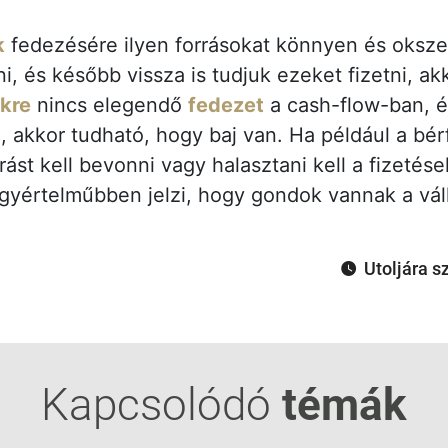
k
fedezésére ilyen forrásokat könnyen és oksz
, és később vissza is tudjuk ezeket fizetni, ak
ekre
nincs elegendő
fedezet
a cash-flow-ban, é
, akkor tudható, hogy baj van. Ha például a bér
ást kell bevonni vagy halasztani kell a fizetése
yértelműbben jelzi, hogy gondok vannak a váll
Utoljára s
Kapcsolódó
témák