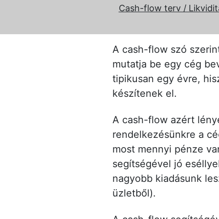
Cash-flow terv / Likvidit
A cash-flow szó szerin
mutatja be egy cég bev
tipikusan egy évre, hi
készítenek el.
A cash-flow azért lény
rendelkezésünkre a cég
most mennyi pénze van
segítségével jó eséllye
nagyobb kiadásunk lesz,
üzletből).