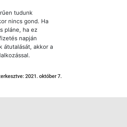
erűen tudunk
kor nincs gond. Ha
s pláne, ha ez
fizetés napján
k átutalását, akkor a
alkozással.
zerkesztve: 2021. október 7.