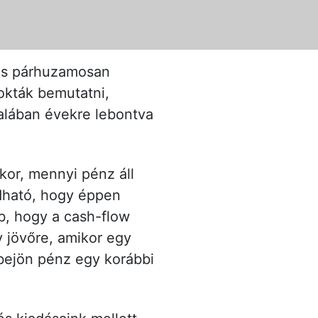
tás párhuzamosan
zokták bemutatni,
talában évekre lebontva
kor, mennyi pénz áll
udható, hogy éppen
b, hogy a cash-flow
y jövőre, amikor egy
 bejön pénz egy korábbi