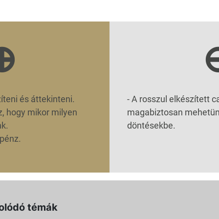
⊕
teni és áttekinteni.
-
A rosszul elkészített c
z, hogy mikor milyen
magabiztosan mehetünk
nk.
döntésekbe.
 pénz.
olódó témák