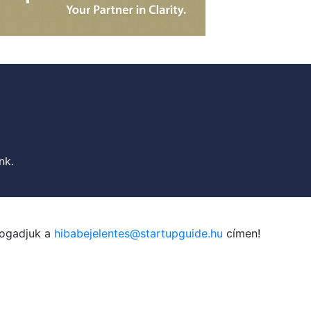
nk.
fogadjuk a
hibabejelentes@startupguide.hu
címen!