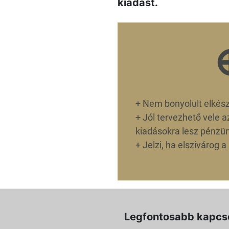
kiadást.
+
Nem bonyolult elkészí
+
Jól tervezhető vele a
kiadásokra lesz pénzü
+
Jelzi, ha elszivárog a
Legfontosabb kapcs