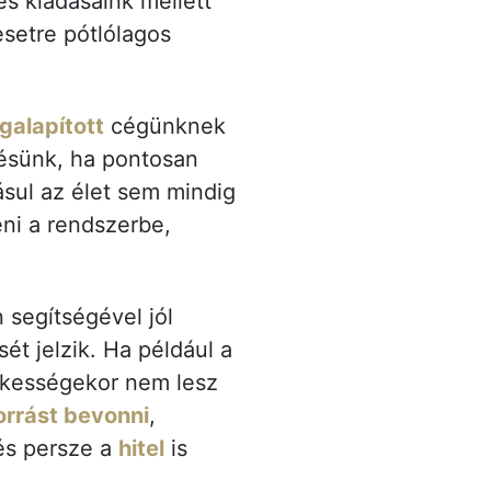
és kiadásaink mellett
setre pótlólagos
galapított
cégünknek
lésünk, ha pontosan
ásul az élet sem mindig
eni a rendszerbe,
.
 segítségével jól
t jelzik. Ha például a
dékességekor nem lesz
orrást bevonni
,
 és persze a
hitel
is