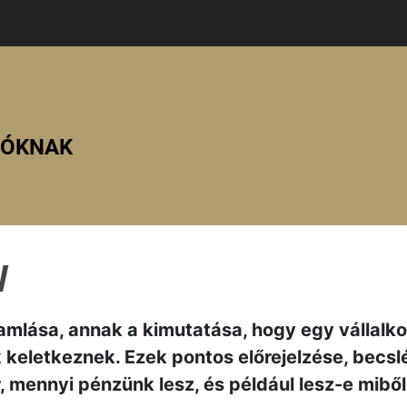
ZÓKNAK
W
amlása, annak a kimutatása, hogy egy vállalk
 keletkeznek. Ezek pontos előrejelzése, becsl
, mennyi pénzünk lesz, és például lesz-e miből 