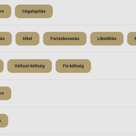
rv
Cégalapítás
zás
Hitel
Forrásbevonás
Likviditás
Változó költség
Fix költség
rv
s