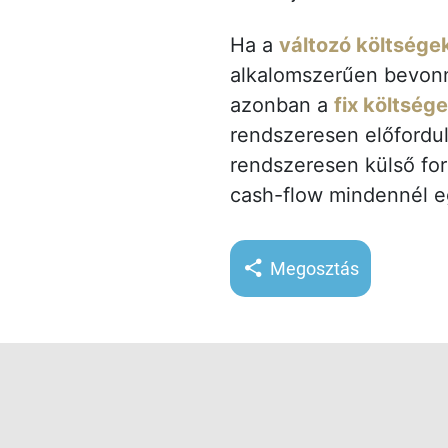
Ha a
változó költsége
alkalomszerűen bevonni
azonban a
fix költség
rendszeresen előfordul
rendszeresen külső forr
cash-flow mindennél eg
Megosztás