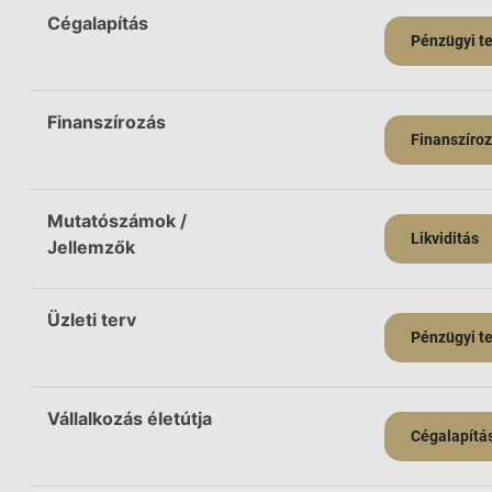
Cégalapítás
Pénzügyi te
Finanszírozás
Finanszíro
Mutatószámok /
Likviditás
Jellemzők
Üzleti terv
Pénzügyi te
Vállalkozás életútja
Cégalapítá