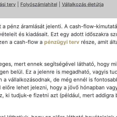
ási terv
Folyószámlahitel
Vállalkozás életútja
t a pénz áramlását jelenti. A cash-flow-kimuta
ételeit és kiadásait. Ezt egy adott időszakra s
szen a cash-flow a
pénzügyi terv
része, amit ál
eges, mert ennek segítségével látható, hogy mi
en belül. Ez a jelenre is megadható, vagyis t
 a vállalkozásodnak, de még ennél is fontosab
l előre lehet jelezni, hogy a jövő hónapban vag
 ki tudjuk-e fizetni azt (például, mert addigra