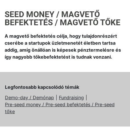
SEED MONEY / MAGVETŐ
BEFEKTETÉS / MAGVETŐ TŐKE
A magvető befektetés célja, hogy tulajdonrészért
cserébe a startupok üzletmenetét életben tartsa
addig, amíg önállóan is képesek pénztermelésre és
így nagyobb tőkebefektetést is tudnak vonzani.
Legfontosabb kapcsolódó témák
Demo-day / Demónap
Fundraising
Pre-seed money / Pre-seed befektetés / Pre-seed
tőke