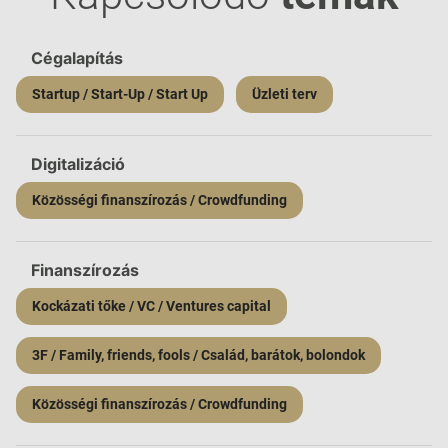
Cégalapítás
Startup / Start-Up / Start Up
Üzleti terv
Digitalizáció
Közösségi finanszírozás / Crowdfunding
Finanszírozás
Kockázati tőke / VC / Ventures capital
3F / Family, friends, fools / Család, barátok, bolondok
Közösségi finanszírozás / Crowdfunding