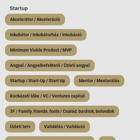
Startup
Akcelerátor / Akceleráció
Inkubátor / Inkubátorház / Inkubáció
Minimum Viable Product / MVP
Angyal / Angyalbefektető / Üzleti angyal
Startup / Start-Up / Start Up
Mentor / Mentorálás
Kockázati tőke / VC / Ventures capital
3F / Family, friends, fools / Család, barátok, bolondok
Üzleti terv
Validálás / Validáció