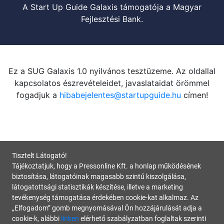
A Start Up Guide Galaxis támogatója a Magyar
Fejlesztési Bank.
Ez a SUG Galaxis 1.0 nyilvános tesztüzeme. Az oldallal
kapcsolatos észrevételeidet, javaslataidat örömmel
fogadjuk a
hibabejelentes@startupguide.hu
címen!
Tisztelt Látogató!
Tájékoztatjuk, hogy a Pressonline Kft. a honlap működésének
biztosítása, látogatóinak magasabb szintű kiszolgálása,
látogatottsági statisztikák készítése, illetve a marketing
tevékenység támogatása érdekében cookie-kat alkalmaz. Az
„Elfogadom” gomb megnyomásával Ön hozzájárulását adja a
cookie-k, alábbi
linken
elérhető szabályzatban foglaltak szerinti