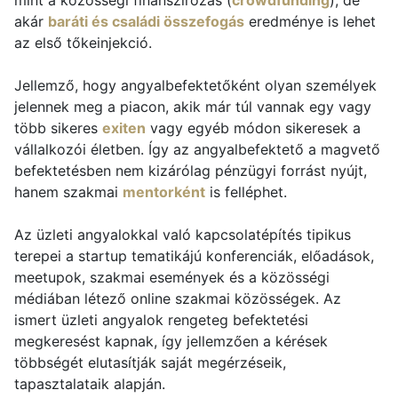
mint a közösségi finanszírozás (
crowdfunding
), de
akár
baráti és családi összefogás
eredménye is lehet
az első tőkeinjekció.
Jellemző, hogy angyalbefektetőként olyan személyek
jelennek meg a piacon, akik már túl vannak egy vagy
több sikeres
exiten
vagy egyéb módon sikeresek a
vállalkozói életben. Így az angyalbefektető a magvető
befektetésben nem kizárólag pénzügyi forrást nyújt,
hanem szakmai
mentorként
is felléphet.
Az üzleti angyalokkal való kapcsolatépítés tipikus
terepei a startup tematikájú konferenciák, előadások,
meetupok, szakmai események és a közösségi
médiában létező online szakmai közösségek. Az
ismert üzleti angyalok rengeteg befektetési
megkeresést kapnak, így jellemzően a kérések
többségét elutasítják saját megérzéseik,
tapasztalataik alapján.