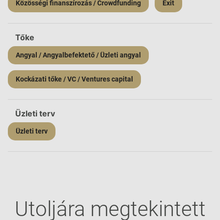
Közösségi finanszírozás / Crowdfunding
Exit
Tőke
Angyal / Angyalbefektető / Üzleti angyal
Kockázati tőke / VC / Ventures capital
Üzleti terv
Üzleti terv
Utoljára megtekintett