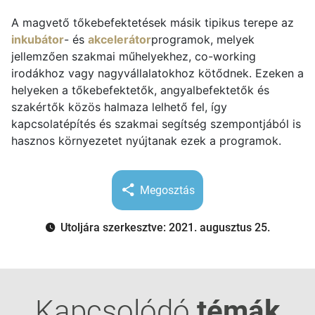
A magvető tőkebefektetések másik tipikus terepe az
inkubátor
- és
akcelerátor
programok, melyek
jellemzően szakmai műhelyekhez, co-working
irodákhoz vagy nagyvállalatokhoz kötődnek. Ezeken a
helyeken a tőkebefektetők, angyalbefektetők és
szakértők közös halmaza lelhető fel, így
kapcsolatépítés és szakmai segítség szempontjából is
hasznos környezetet nyújtanak ezek a programok.
Megosztás
Utoljára szerkesztve: 2021. augusztus 25.
Kapcsolódó
témák