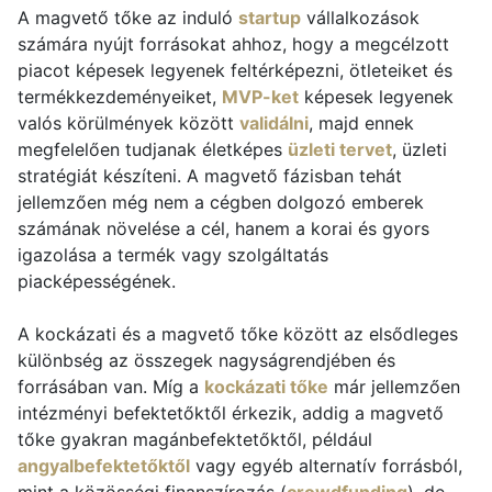
A magvető tőke az induló
startup
vállalkozások
számára nyújt forrásokat ahhoz, hogy a megcélzott
piacot képesek legyenek feltérképezni, ötleteiket és
termékkezdeményeiket,
MVP-ket
képesek legyenek
valós körülmények között
validálni
, majd ennek
megfelelően tudjanak életképes
üzleti tervet
, üzleti
stratégiát készíteni. A magvető fázisban tehát
jellemzően még nem a cégben dolgozó emberek
számának növelése a cél, hanem a korai és gyors
igazolása a termék vagy szolgáltatás
piacképességének.
A kockázati és a magvető tőke között az elsődleges
különbség az összegek nagyságrendjében és
forrásában van. Míg a
kockázati tőke
már jellemzően
intézményi befektetőktől érkezik, addig a magvető
tőke gyakran magánbefektetőktől, például
angyalbefektetőktől
vagy egyéb alternatív forrásból,