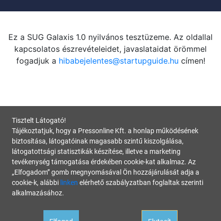
Ez a SUG Galaxis 1.0 nyilvános tesztüzeme. Az oldallal
kapcsolatos észrevételeidet, javaslataidat örömmel
fogadjuk a
hibabejelentes@startupguide.hu
címen!
Tisztelt Látogató!
Tájékoztatjuk, hogy a Pressonline Kft. a honlap működésének
biztosítása, látogatóinak magasabb szintű kiszolgálása,
látogatottsági statisztikák készítése, illetve a marketing
tevékenység támogatása érdekében cookie-kat alkalmaz. Az
„Elfogadom” gomb megnyomásával Ön hozzájárulását adja a
cookie-k, alábbi
linken
elérhető szabályzatban foglaltak szerinti
alkalmazásához.