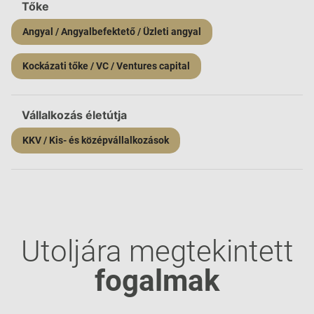
Tőke
Angyal / Angyalbefektető / Üzleti angyal
Kockázati tőke / VC / Ventures capital
Vállalkozás életútja
KKV / Kis- és középvállalkozások
Utoljára megtekintett
fogalmak