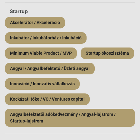
Startup
Akcelerátor / Akceleráció
Inkubátor / Inkubátorház / Inkubáció
Minimum Viable Product / MVP
Startup ökoszisztéma
Angyal / Angyalbefektető / Üzleti angyal
Innováció / Innovatív vállalkozás
Kockázati tőke / VC / Ventures capital
Angyalbefektetői adókedvezmény / Angyal-lajstrom /
Startup-lajstrom