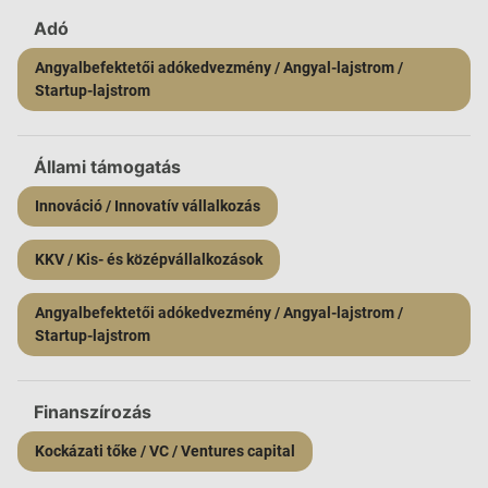
Adó
Angyalbefektetői adókedvezmény / Angyal-lajstrom /
Startup-lajstrom
Állami támogatás
Innováció / Innovatív vállalkozás
KKV / Kis- és középvállalkozások
Angyalbefektetői adókedvezmény / Angyal-lajstrom /
Startup-lajstrom
Finanszírozás
Kockázati tőke / VC / Ventures capital