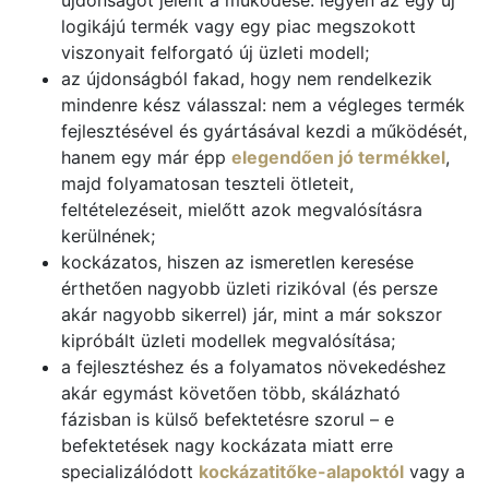
újdonságot jelent a működése: legyen az egy új
logikájú termék vagy egy piac megszokott
viszonyait felforgató új üzleti modell;
az újdonságból fakad, hogy nem rendelkezik
mindenre kész válasszal: nem a végleges termék
fejlesztésével és gyártásával kezdi a működését,
hanem egy már épp
elegendően jó termékkel
,
majd folyamatosan teszteli ötleteit,
feltételezéseit, mielőtt azok megvalósításra
kerülnének;
kockázatos, hiszen az ismeretlen keresése
érthetően nagyobb üzleti rizikóval (és persze
akár nagyobb sikerrel) jár, mint a már sokszor
kipróbált üzleti modellek megvalósítása;
a fejlesztéshez és a folyamatos növekedéshez
akár egymást követően több, skálázható
fázisban is külső befektetésre szorul – e
befektetések nagy kockázata miatt erre
specializálódott
kockázatitőke-alapoktól
vagy a