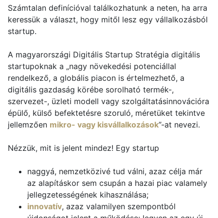
Számtalan definícióval találkozhatunk a neten, ha arra
keressük a választ, hogy mitől lesz egy vállalkozásból
startup.
A magyarországi Digitális Startup Stratégia digitális
startupoknak a „nagy növekedési potenciállal
rendelkező, a globális piacon is értelmezhető, a
digitális gazdaság körébe sorolható termék-,
szervezet-, üzleti modell vagy szolgáltatásinnovációra
épülő, külső befektetésre szoruló, méretüket tekintve
jellemzően
mikro- vagy kisvállalkozások
”-at nevezi.
Nézzük, mit is jelent mindez! Egy startup
naggyá, nemzetközivé tud válni, azaz célja már
az alapításkor sem csupán a hazai piac valamely
jellegzetességének kihasználása;
innovatív
, azaz valamilyen szempontból