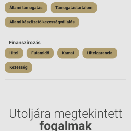
Állami támogatás
Támogatástartalom
Állami készfizető kezességvállalás
Finanszírozás
Hitel
Futamidő
Kamat
Hitelgarancia
Kezesség
Utoljára megtekintett
fogalmak