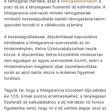
A támogatás mértéke, azaz a
támogatástartalom
a
piaci díj és a ténylegesen fizetendő díj különbözete. A
hitelgarancia-szervezet minden támogatásnak
minősülő kezességvállalás esetén támogatástartalom-
igazolást bocsát ki a vállalkozás számára.
A kezességvállalással, díjszámítással kapcsolatos
kérdéseket a hitelgarancia-szervezetek az ún.
Hirdetményben, illetve Üzletszabályzatban teszik
közzé. A díjszámítási, illetve közzétételi módszertan
nem egységes az egyes szervezetek között, ezért a
Hirdetményben megjelenő díjak összehasonlítása
során az apró betűs részre is érdemes figyelmet
fordítani.
Tegyük fel, hogy a hitelgarancia közzétett díja például
évi 1,5%. Ennek pontos értelmezéséhez, a ténylegesen
fizetendő díj kalkulálásához a díj mértékén túl fontos
figyelembe venni, hogy mi a díj vetítési alapja: azaz az