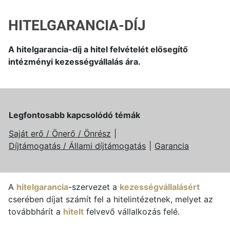
HITELGARANCIA-DÍJ
A hitelgarancia-díj a hitel felvételét elősegítő
intézményi kezességvállalás ára.
Legfontosabb kapcsolódó témák
Saját erő / Önerő / Önrész
Díjtámogatás / Állami díjtámogatás
Garancia
A
hitelgarancia
-szervezet a
kezességvállalásért
cserében díjat számít fel a hitelintézetnek, melyet az
továbbhárít a
hitelt
felvevő vállalkozás felé.