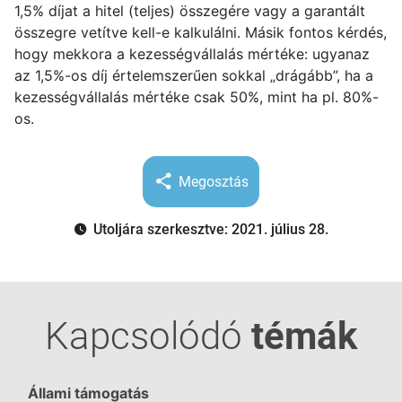
1,5% díjat a hitel (teljes) összegére vagy a garantált
összegre vetítve kell-e kalkulálni. Másik fontos kérdés,
hogy mekkora a kezességvállalás mértéke: ugyanaz
az 1,5%-os díj értelemszerűen sokkal „drágább”, ha a
kezességvállalás mértéke csak 50%, mint ha pl. 80%-
os.
Megosztás
Utoljára szerkesztve: 2021. július 28.
Kapcsolódó
témák
Állami támogatás