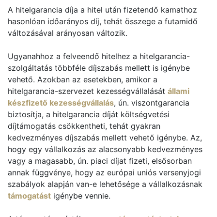
A hitelgarancia díja a hitel után fizetendő kamathoz
hasonlóan időarányos díj, tehát összege a futamidő
változásával arányosan változik.
Ugyanahhoz a felveendő hitelhez a hitelgarancia-
szolgáltatás többféle díjszabás mellett is igénybe
vehető. Azokban az esetekben, amikor a
hitelgarancia-szervezet kezességvállalását
állami
készfizető kezességvállalás
, ún. viszontgarancia
biztosítja, a hitelgarancia díját költségvetési
díjtámogatás csökkentheti, tehát gyakran
kedvezményes díjszabás mellett vehető igénybe. Az,
hogy egy vállalkozás az alacsonyabb kedvezményes
vagy a magasabb, ún. piaci díjat fizeti, elsősorban
annak függvénye, hogy az európai uniós versenyjogi
szabályok alapján van-e lehetősége a vállalkozásnak
támogatást
igénybe vennie.