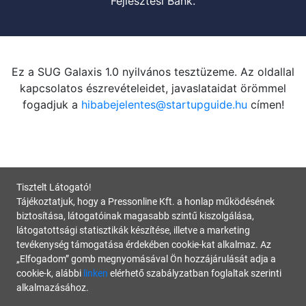
Fejlesztési Bank.
Ez a SUG Galaxis 1.0 nyilvános tesztüzeme. Az oldallal
kapcsolatos észrevételeidet, javaslataidat örömmel
fogadjuk a
hibabejelentes@startupguide.hu
címen!
Tisztelt Látogató!
Tájékoztatjuk, hogy a Pressonline Kft. a honlap működésének
biztosítása, látogatóinak magasabb szintű kiszolgálása,
látogatottsági statisztikák készítése, illetve a marketing
tevékenység támogatása érdekében cookie-kat alkalmaz. Az
„Elfogadom” gomb megnyomásával Ön hozzájárulását adja a
cookie-k, alábbi
linken
elérhető szabályzatban foglaltak szerinti
alkalmazásához.