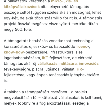
A pályázatok keretében a
mikro-, kis- és
középvállalkozások
által elnyerhető támogatás
összege céltól függően széles skálán mozoghat, lehet
egy-két, de akár több százmillió forint is. A támogatás
projekt összköltségéhez viszonyított mértéke ritkán
megy 50% fölé.
A támogatott beruházás vonatkozhat technológiai
korszerűsítésre, eszköz- és kapcsolódó
licenc
-,
know-how
-beszerzésre, infrastrukturális és
ingatlanberuházásra,
IKT
fejlesztésre, de elérhető
támogatás akár új
vállalkozás indítására
,
innovációs
tevékenységre, piacra jutáshoz, vállalati
HR
-
fejlesztésre, vagy éppen tanácsadás igénybevételére
is.
Általában a támogatásért cserében – a projekt
megvalósításán túl – kötelező vállalásokat is kell tenni,
melyek többnyire a foglalkoztatással, esetleg a