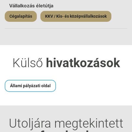
Vállalkozás életútja
Cégalapítás
KKV / Kis- és középvállalkozások
Külső
hivatkozások
Állami pályázati oldal
Utoljára megtekintett