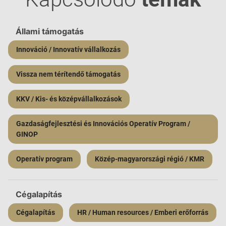
Állami támogatás
Innováció / Innovatív vállalkozás
Vissza nem térítendő támogatás
KKV / Kis- és középvállalkozások
Gazdaságfejlesztési és Innovációs Operatív Program /
GINOP
Operatív program
Közép-magyarországi régió / KMR
Cégalapítás
Cégalapítás
HR / Human resources / Emberi erőforrás