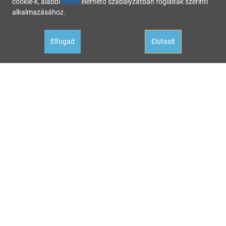
cookie-k, alábbi
linken
elérhető szabályzatban foglaltak szerinti
alkalmazásához.
Elfogad
Elutasít
Oldalunk célja a tájékoztatás. Minden tartalmat a legnagyobb gondossággal állítottunk össze és
rendszeresen ellenőrzünk, az itt szereplő információk azonban nem tekintendők konkrét
helyzetekre vonatkozó üzleti, jogi tanácsadásnak, az információk alkalmazásából fakadó
bármilyen jogi következményért a kiadó felelősséget nem vállal.
Hivatalos állásfoglalásért mindig forduljon az illetékes hivatalhoz, ha tanácsadásra van szüksége
a megfelelő szakértőhöz! Ha az oldalunk aktualitását vesztett hibás információval találkozna,
kérjük jelezze nekünk:
hibabejelentes@startupguide.hu
!