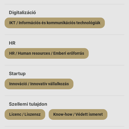
Digitalizáció
IKT / Információs és kommunikációs technológiák
HR
HR / Human resources / Emberi erőforrás
Startup
Innováció / Innovatív vállalkozás
Szellemi tulajdon
Licenc / Liszensz
Know-how / Védett ismeret