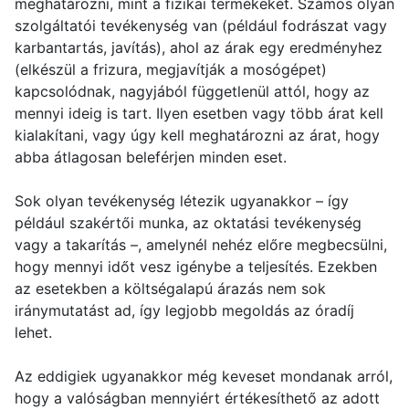
meghatározni, mint a fizikai termékekét. Számos olyan
szolgáltatói tevékenység van (például fodrászat vagy
karbantartás, javítás), ahol az árak egy eredményhez
(elkészül a frizura, megjavítják a mosógépet)
kapcsolódnak, nagyjából függetlenül attól, hogy az
mennyi ideig is tart. Ilyen esetben vagy több árat kell
kialakítani, vagy úgy kell meghatározni az árat, hogy
abba átlagosan beleférjen minden eset.
Sok olyan tevékenység létezik ugyanakkor – így
például szakértői munka, az oktatási tevékenység
vagy a takarítás –, amelynél nehéz előre megbecsülni,
hogy mennyi időt vesz igénybe a teljesítés. Ezekben
az esetekben a költségalapú árazás nem sok
iránymutatást ad, így legjobb megoldás az óradíj
lehet.
Az eddigiek ugyanakkor még keveset mondanak arról,
hogy a valóságban mennyiért értékesíthető az adott