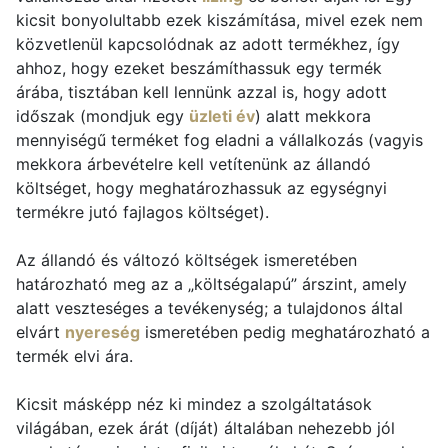
kicsit bonyolultabb ezek kiszámítása, mivel ezek nem
közvetlenül kapcsolódnak az adott termékhez, így
ahhoz, hogy ezeket beszámíthassuk egy termék
árába, tisztában kell lennünk azzal is, hogy adott
időszak (mondjuk egy
üzleti év
) alatt mekkora
mennyiségű terméket fog eladni a vállalkozás (vagyis
mekkora árbevételre kell vetítenünk az állandó
költséget, hogy meghatározhassuk az egységnyi
termékre jutó fajlagos költséget).
Az állandó és változó költségek ismeretében
határozható meg az a „költségalapú” árszint, amely
alatt veszteséges a tevékenység; a tulajdonos által
elvárt
nyereség
ismeretében pedig meghatározható a
termék elvi ára.
Kicsit másképp néz ki mindez a szolgáltatások
világában, ezek árát (díját) általában nehezebb jól