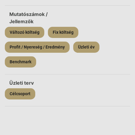
Mutatószámok /
Jellemzők
Változó költség
Fix költség
Profit / Nyereség / Eredmény
Üzleti év
Benchmark
Üzleti terv
Célcsoport