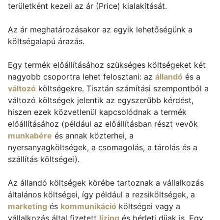
területként kezeli az ár (Price) kialakítását.
Az ár meghatározásakor az egyik lehetőségünk a
költségalapú árazás.
Egy termék előállításához szükséges költségeket két
nagyobb csoportra lehet felosztani: az
állandó
és a
változó
költségekre. Tisztán számítási szempontból a
változó költségek jelentik az egyszerűbb kérdést,
hiszen ezek közvetlenül kapcsolódnak a termék
előállításához (például az előállításban részt vevők
munkabére
és annak közterhei, a
nyersanyagköltségek, a csomagolás, a tárolás és a
szállítás költségei).
Az állandó költségek körébe tartoznak a vállalkozás
általános költségei, így például a rezsiköltségek, a
marketing
és
kommunikáció
költségei vagy a
vállalkozás által fizetett
lízing
és bérleti díjak is. Egy