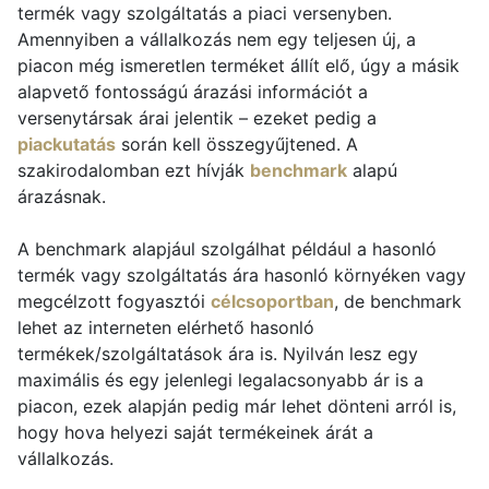
termék vagy szolgáltatás a piaci versenyben.
Amennyiben a vállalkozás nem egy teljesen új, a
piacon még ismeretlen terméket állít elő, úgy a másik
alapvető fontosságú árazási információt a
versenytársak árai jelentik – ezeket pedig a
piackutatás
során kell összegyűjtened. A
szakirodalomban ezt hívják
benchmark
alapú
árazásnak.
A benchmark alapjául szolgálhat például a hasonló
termék vagy szolgáltatás ára hasonló környéken vagy
megcélzott fogyasztói
célcsoportban
, de benchmark
lehet az interneten elérhető hasonló
termékek/szolgáltatások ára is. Nyilván lesz egy
maximális és egy jelenlegi legalacsonyabb ár is a
piacon, ezek alapján pedig már lehet dönteni arról is,
hogy hova helyezi saját termékeinek árát a
vállalkozás.