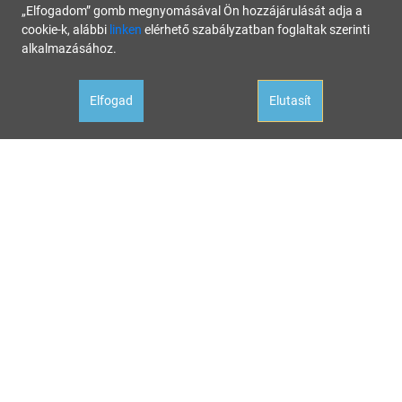
„Elfogadom” gomb megnyomásával Ön hozzájárulását adja a
cookie-k, alábbi
linken
elérhető szabályzatban foglaltak szerinti
alkalmazásához.
Elfogad
Elutasít
Oldalunk célja a tájékoztatás. Minden tartalmat a legnagyobb gondossággal állítottunk össze és
rendszeresen ellenőrzünk, az itt szereplő információk azonban nem tekintendők konkrét
helyzetekre vonatkozó üzleti, jogi tanácsadásnak, az információk alkalmazásából fakadó
bármilyen jogi következményért a kiadó felelősséget nem vállal.
Hivatalos állásfoglalásért mindig forduljon az illetékes hivatalhoz, ha tanácsadásra van szüksége
a megfelelő szakértőhöz! Ha az oldalunk aktualitását vesztett hibás információval találkozna,