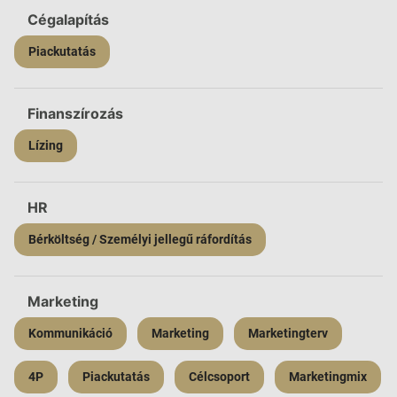
Cégalapítás
Piackutatás
Finanszírozás
Lízing
HR
Bérköltség / Személyi jellegű ráfordítás
Marketing
Kommunikáció
Marketing
Marketingterv
4P
Piackutatás
Célcsoport
Marketingmix