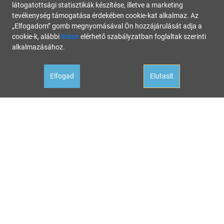
látogatottsági statisztikák készítése, illetve a marketing
tevékenység támogatása érdekében cookie-kat alkalmaz. Az
„Elfogadom” gomb megnyomásával Ön hozzájárulását adja a
cookie-k, alábbi
linken
elérhető szabályzatban foglaltak szerinti
alkalmazásához.
Elfogad
Elutasít
Oldalunk célja a tájékoztatás. Minden tartalmat a legnagyobb gondossággal állítottunk össze és
rendszeresen ellenőrzünk, az itt szereplő információk azonban nem tekintendők konkrét
helyzetekre vonatkozó üzleti, jogi tanácsadásnak, az információk alkalmazásából fakadó