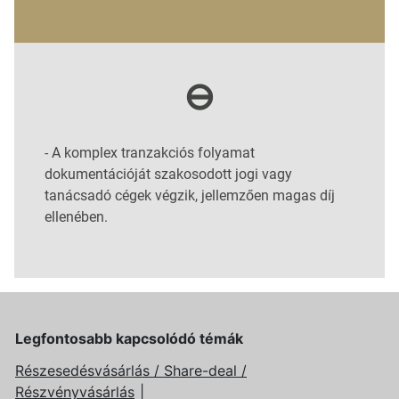
⊖
-
A komplex tranzakciós folyamat
dokumentációját szakosodott jogi vagy
tanácsadó cégek végzik, jellemzően magas díj
ellenében.
Legfontosabb kapcsolódó témák
Részesedésvásárlás / Share-deal /
Részvényvásárlás