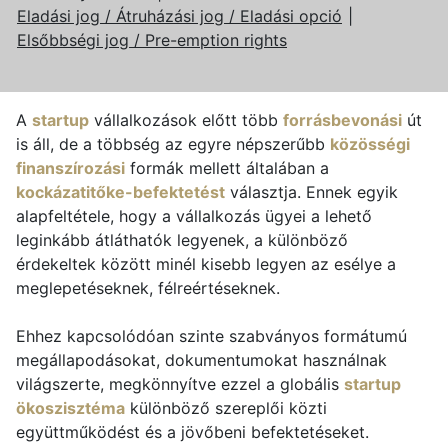
Eladási jog / Átruházási jog / Eladási opció
Elsőbbségi jog / Pre-emption rights
A
startup
vállalkozások előtt több
forrásbevonási
út
is áll, de a többség az egyre népszerűbb
közösségi
finanszírozási
formák mellett általában a
kockázatitőke-befektetést
választja. Ennek egyik
alapfeltétele, hogy a vállalkozás ügyei a lehető
leginkább átláthatók legyenek, a különböző
érdekeltek között minél kisebb legyen az esélye a
meglepetéseknek, félreértéseknek.
Ehhez kapcsolódóan szinte szabványos formátumú
megállapodásokat, dokumentumokat használnak
világszerte, megkönnyítve ezzel a globális
startup
ökoszisztéma
különböző szereplői közti
együttműködést és a jövőbeni befektetéseket.