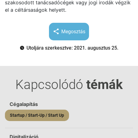
szakosodott tanácsadócégek vagy jogi irodák végzik
el a céltársaságok helyett.
Megosztás
Utoljára szerkesztve: 2021. augusztus 25.
Kapcsolódó
témák
Cégalapítás
Startup / Start-Up / Start Up
Digitalizáció