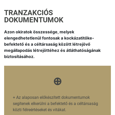
TRANZAKCIÓS
DOKUMENTUMOK
Azon okiratok összessége, melyek
elengedhetetlenül fontosak a kockázatitőke-
befektető és a céltársaság között létrejövő
megállapodás létrejöttéhez és átláthatóságának
biztosításához.
⊕
+
Az alaposan előkészített dokumentumok
segítenek elkerülni a befektető és a céltársaság
közti félreértéseket és vitákat.