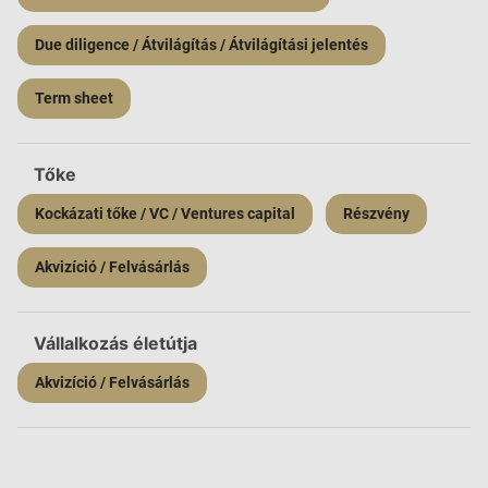
Due diligence / Átvilágítás / Átvilágítási jelentés
Term sheet
Tőke
Kockázati tőke / VC / Ventures capital
Részvény
Akvizíció / Felvásárlás
Vállalkozás életútja
Akvizíció / Felvásárlás