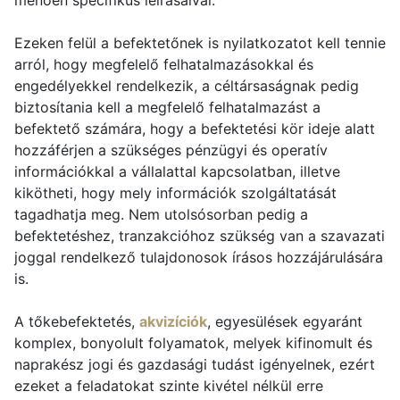
menően specifikus leírásaival.
Ezeken felül a befektetőnek is nyilatkozatot kell tennie
arról, hogy megfelelő felhatalmazásokkal és
engedélyekkel rendelkezik, a céltársaságnak pedig
biztosítania kell a megfelelő felhatalmazást a
befektető számára, hogy a befektetési kör ideje alatt
hozzáférjen a szükséges pénzügyi és operatív
információkkal a vállalattal kapcsolatban, illetve
kikötheti, hogy mely információk szolgáltatását
tagadhatja meg. Nem utolsósorban pedig a
befektetéshez, tranzakcióhoz szükség van a szavazati
joggal rendelkező tulajdonosok írásos hozzájárulására
is.
A tőkebefektetés,
akvizíciók
, egyesülések egyaránt
komplex, bonyolult folyamatok, melyek kifinomult és
naprakész jogi és gazdasági tudást igényelnek, ezért
ezeket a feladatokat szinte kivétel nélkül erre