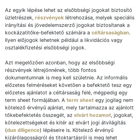
Az egyik lépése lehet az elsőbbségi jogokat biztosító
üzletrészek,
részvények
létrehozása, melyek speciális
irányítási és jövedelemszerző jogokat biztosítanak a
kockázatitőke-befektető számára a
céltársaságban
.
Ilyen előjogok lehetnek például a likvidációs vagy
osztalékfizetési elsőbbségi jogok.
Azt megelőzően azonban, hogy az elsőbbségi
részvények létrejönnének, több fontos
dokumentumnak is meg kell születnie. Az informális
előzetes felméréseket követően a befektető tesz egy
előzetes ajánlatot a céltársaság felé, mégpedig egy
term sheet formájában. A
term sheet
egy jogilag nem
kötelező érvényű ajánlat, mely tartalmazza az ajánlott
tőkebefektetés összegét, az
elvárt hozamot
, jogokat,
kötelezettségeket és kitér az elvárt jogi átvilágítás
(
due diligence
) lépéseire is. Kötelező érvényű
kizárólagosságról és titoktartásról is meg lehet