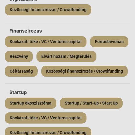
Közösségi finanszírozás / Crowdfunding
Finanszírozás
Kockázati tőke / VC / Ventures capital
Forrásbevonás
Részvény
Elvárt hozam / Megtérülés
Céltársaság
Közösségi finanszírozás / Crowdfunding
Startup
Startup ökoszisztéma
Startup / Start-Up / Start Up
Kockázati tőke / VC / Ventures capital
Közösségi finanszírozás / Crowdfunding