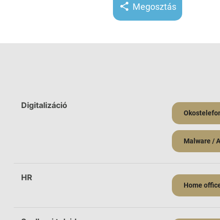
Megosztás
Digitalizáció
Okostelefo
Malware / 
HR
Home offic