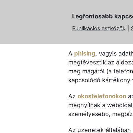
Legfontosabb kapcs
Publikációs eszközök
A
phising
, vagyis ada
megtévesztik az áldoza
meg magáról (a telefon
kapcsolódó kártékony 
Az
okostelefonokon
a
megnyílnak a weboldala
személyesebb, megbízh
Az üzenetek általában