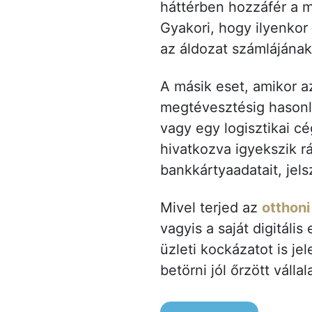
háttérben hozzáfér a m
Gyakori, hogy ilyenkor
az áldozat számlájának
A másik eset, amikor a
megtévesztésig hasonlí
vagy egy logisztikai c
hivatkozva igyekszik r
bankkártyaadatait, jels
Mivel terjed az
otthon
vagyis a saját digitál
üzleti kockázatot is je
betörni jól őrzött válla