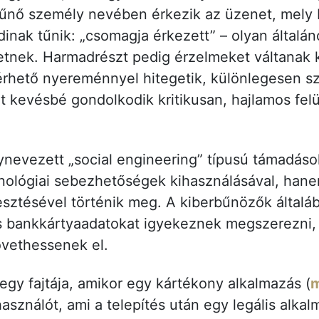
tűnő személy nevében érkezik az üzenet, mely b
dinak tűnik: „csomagja érkezett” – olyan általá
nek. Harmadrészt pedig érzelmeket váltanak ki
elérhető nyereménnyel hitegetik, különlegesen sz
t kevésbé gondolkodik kritikusan, hajlamos felül
gynevezett „social engineering” típusú támadáso
nológiai sebezhetőségek kihasználásával, hane
sztésével történik meg. A kiberbűnözők általáb
as bankkártyaadatokat igyekeznek megszerezni,
vethessenek el.
gy fajtája, amikor egy kártékony alkalmazás (
m
használót, ami a telepítés után egy legális alka