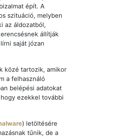
izalmat épít. A
nos szituáció, melyben
 az áldozatból,
erencsésnek állítják
írni saját józan
k közé tartozik, amikor
m a felhasználó
an belépési adatokat
 hogy ezekkel további
alware
) letöltésére
lmazásnak tűnik, de a