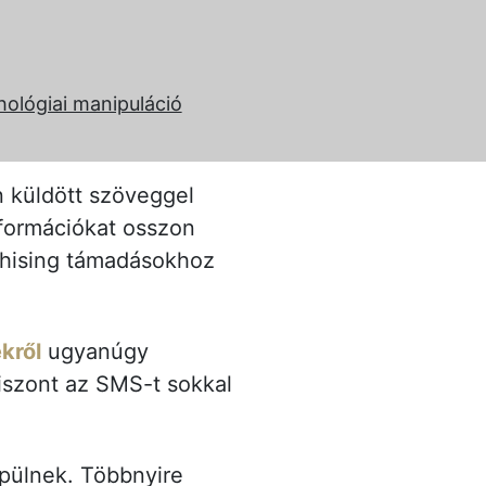
hológiai manipuláció
n küldött szöveggel
nformációkat osszon
phising támadásokhoz
ekről
ugyanúgy
iszont az SMS-t sokkal
pülnek. Többnyire