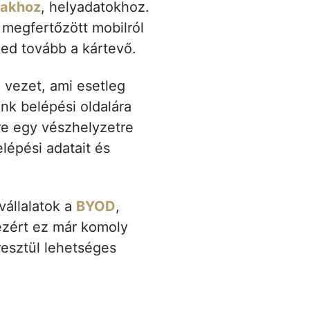
vakhoz
, helyadatokhoz.
 megfertőzött mobilról
jed tovább a kártevő.
 vezet, ami esetleg
nk belépési oldalára
re egy vészhelyzetre
lépési adatait és
vállalatok a
BYOD
,
 ezért ez már komoly
resztül lehetséges