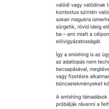
valódi vagy valódinak 
kontextus szintén való
sokan magukra ismerhet
sürgetik, rövid ideig 
be – ami miatt a célpon
elővigyázatosságát.
Így a smishing is az ú
az adatlopás nem tech
becsapásával, megtéve
vagy fizetésre alkalm
bűncselekményeket kö
A smishing támadások e
próbálják rávenni a fel