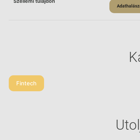
Szellemi tulajdon
Adathalásza
K
Fintech
Utol