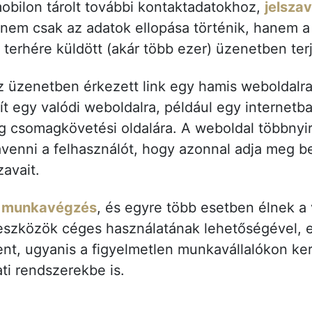
obilon tárolt további kontaktadatokhoz,
jelsza
 nem csak az adatok ellopása történik, hanem a
 terhére küldött (akár több ezer) üzenetben ter
z üzenetben érkezett link egy hamis weboldalra
t egy valódi weboldalra, például egy internetba
ég csomagkövetési oldalára. A weboldal többnyi
ávenni a felhasználót, hogy azonnal adja meg be
zavait.
i munkavégzés
, és egyre több esetben élnek a 
is eszközök céges használatának lehetőségével,
lent, ugyanis a figyelmetlen munkavállalókon ke
lati rendszerekbe is.