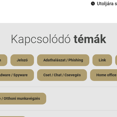
Utoljára 
Kapcsolódó
témák
n
Jelszó
Adathalászat / Phishing
Link
Adware / Spyware
Cset / Chat / Csevegés
Home office
e / Otthoni munkavégzés