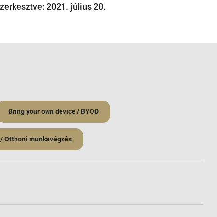
szerkesztve: 2021. július 20.
Bring your own device / BYOD
 / Otthoni munkavégzés