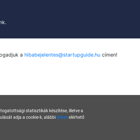
nk.
fogadjuk a
hibabejelentes@startupguide.hu
címen!
gatottsági statisztikák készítése, illetve a
ását adja a cookie-k, alábbi
linken
elérhető