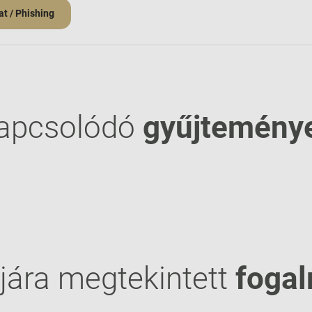
t / Phishing
apcsolódó
gyűjtemény
jára megtekintett
foga