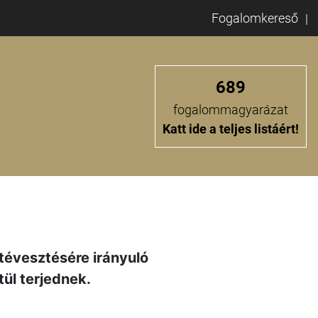
Fogalomkereső
689
fogalommagyarázat
Katt ide a teljes listáért!
tévesztésére irányuló
ül terjednek.