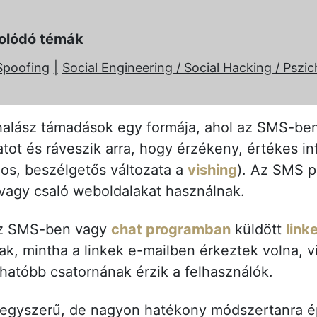
olódó témák
Spoofing
Social Engineering / Social Hacking / Pszic
thalász támadások egy formája, ahol az SMS-be
tot és ráveszik arra, hogy érzékeny, értékes i
os, beszélgetős változata a
vishing
). Az SMS 
vagy csaló weboldalakat használnak.
z SMS-ben vagy
chat programban
küldött
link
k, mintha a linkek e-mailben érkeztek volna, v
atóbb csatornának érzik a felhasználók.
 egyszerű, de nagyon hatékony módszertanra é