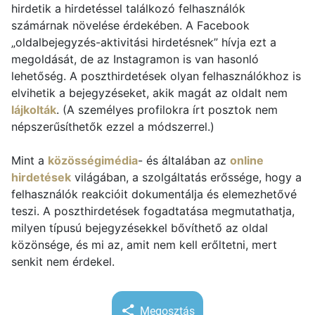
hirdetik a hirdetéssel találkozó felhasználók
számárnak növelése érdekében. A Facebook
„oldalbejegyzés-aktivitási hirdetésnek” hívja ezt a
megoldását, de az Instagramon is van hasonló
lehetőség. A poszthirdetések olyan felhasználókhoz is
elvihetik a bejegyzéseket, akik magát az oldalt nem
lájkolták
. (A személyes profilokra írt posztok nem
népszerűsíthetők ezzel a módszerrel.)
Mint a
közösségimédia
- és általában az
online
hirdetések
világában, a szolgáltatás erőssége, hogy a
felhasználók reakcióit dokumentálja és elemezhetővé
teszi. A poszthirdetések fogadtatása megmutathatja,
milyen típusú bejegyzésekkel bővíthető az oldal
közönsége, és mi az, amit nem kell erőltetni, mert
senkit nem érdekel.
Megosztás