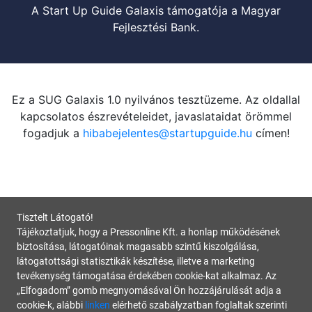
A Start Up Guide Galaxis támogatója a Magyar
Fejlesztési Bank.
Ez a SUG Galaxis 1.0 nyilvános tesztüzeme. Az oldallal
kapcsolatos észrevételeidet, javaslataidat örömmel
fogadjuk a
hibabejelentes@startupguide.hu
címen!
Tisztelt Látogató!
Tájékoztatjuk, hogy a Pressonline Kft. a honlap működésének
biztosítása, látogatóinak magasabb szintű kiszolgálása,
látogatottsági statisztikák készítése, illetve a marketing
tevékenység támogatása érdekében cookie-kat alkalmaz. Az
„Elfogadom” gomb megnyomásával Ön hozzájárulását adja a
cookie-k, alábbi
linken
elérhető szabályzatban foglaltak szerinti