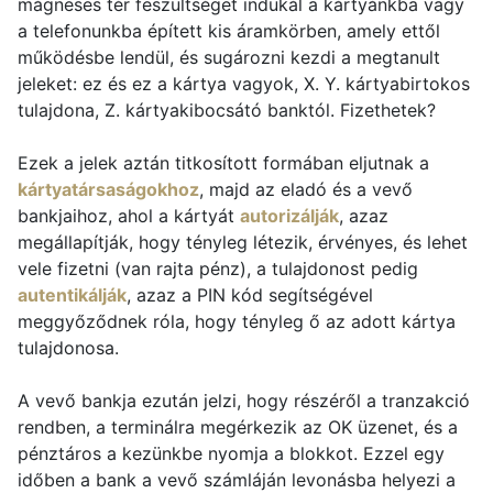
mágneses tér feszültséget indukál a kártyánkba vagy
a telefonunkba épített kis áramkörben, amely ettől
működésbe lendül, és sugározni kezdi a megtanult
jeleket: ez és ez a kártya vagyok, X. Y. kártyabirtokos
tulajdona, Z. kártyakibocsátó banktól. Fizethetek?
Ezek a jelek aztán titkosított formában eljutnak a
kártyatársaságokhoz
, majd az eladó és a vevő
bankjaihoz, ahol a kártyát
autorizálják
, azaz
megállapítják, hogy tényleg létezik, érvényes, és lehet
vele fizetni (van rajta pénz), a tulajdonost pedig
autentikálják
, azaz a PIN kód segítségével
meggyőződnek róla, hogy tényleg ő az adott kártya
tulajdonosa.
A vevő bankja ezután jelzi, hogy részéről a tranzakció
rendben, a terminálra megérkezik az OK üzenet, és a
pénztáros a kezünkbe nyomja a blokkot. Ezzel egy
időben a bank a vevő számláján levonásba helyezi a