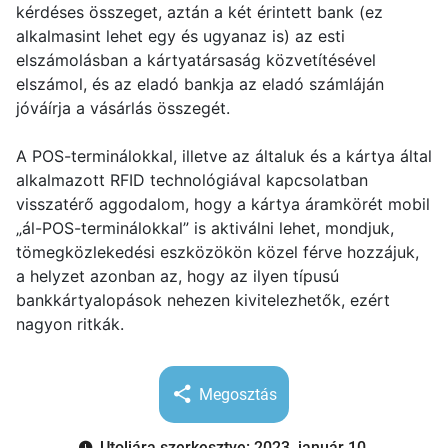
kérdéses összeget, aztán a két érintett bank (ez
alkalmasint lehet egy és ugyanaz is) az esti
elszámolásban a kártyatársaság közvetítésével
elszámol, és az eladó bankja az eladó számláján
jóváírja a vásárlás összegét.
A POS-terminálokkal, illetve az általuk és a kártya által
alkalmazott RFID technológiával kapcsolatban
visszatérő aggodalom, hogy a kártya áramkörét mobil
„ál-POS-terminálokkal” is aktiválni lehet, mondjuk,
tömegközlekedési eszközökön közel férve hozzájuk,
a helyzet azonban az, hogy az ilyen típusú
bankkártyalopások nehezen kivitelezhetők, ezért
nagyon ritkák.
Megosztás
Utoljára szerkesztve: 2023. január 10.