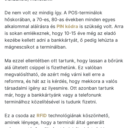
De nem volt ez mindig így. A POS-terminálok
hőskorában, a 70-es, 80-as években minden egyes
alkalommal aláírásra és
PIN kódra
is szükség volt. Arra
is sokan emlékeznek, hogy 10-15 éve még az eladó
kezébe kellett adni a bankkártyát, ő pedig lehúzta a
mágnescsíkot a terminálban.
Ma ezzel ellentétben ott tartunk, hogy lassan a bőrünk
alá ültetett csippel is fizethetünk. Ez valóban
megvalósítható, de azért még várni kell erre a
reformra, és hát az is kérdés, hogy mekkora a valós
társadalmi igény az ilyesmire. Ott azonban tartunk
már, hogy a bankkártyánk vagy a telefonunk
terminálhoz közelítésével is tudunk fizetni.
Ez a csoda az
RFID
technológiának köszönhető,
aminek lényege, hogy a terminál által generált