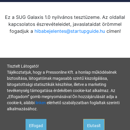
Ez a SUG Galaxis 1.0 nyilvános tesztüzeme. Az oldallal
kapcsolatos észrevételeidet, javaslataidat örömmel
fogadjuk a
hibabejelentes@startupguide.hu
címen!
Tisztelt Látogató!
Tájékoztatjuk, hogy a Pressonline Kft. a honlap működésének
biztosítása, látogatóinak magasabb szintű kiszolgálása,
látogatottsági statisztikák készítése, illetve a marketing
tevékenység támogatása érdekében cookie-kat alkalmaz. Az
„Elfogadom” gomb megnyomásával Ön hozzájárulását adja a
cookie-k, alábbi
linken
elérhető szabályzatban foglaltak szerinti
alkalmazásához.
Elfogad
Elutasít