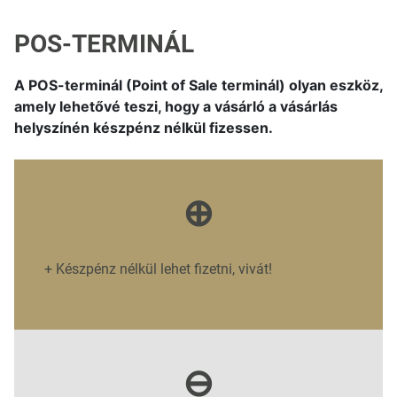
POS-TERMINÁL
A POS-terminál (Point of Sale terminál) olyan eszköz,
amely lehetővé teszi, hogy a vásárló a vásárlás
helyszínén készpénz nélkül fizessen.
⊕
+
Készpénz nélkül lehet fizetni, vivát!
⊖