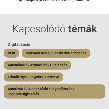
Kapcsolódó
témák
Digitalizáció
RFID
Kártyatársaság / Bankkártya elfogadás
Autentikáció / Azonosítás / Hitelesítés
Érintőkártya / Paypass / Paywave
Autorizáció / Authorizáció / Engedélyezés /
Jogosultságkezelés