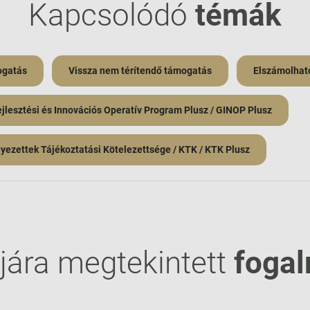
Kapcsolódó
témák
ogatás
Vissza nem térítendő támogatás
Elszámolható
lesztési és Innovációs Operatív Program Plusz / GINOP Plusz
ezettek Tájékoztatási Kötelezettsége / KTK / KTK Plusz
jára megtekintett
foga