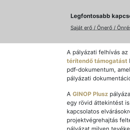
Legfontosabb kapcs
Saját erő / Önerő / Önré
A pályázati felhívás a
térítendő támogatást
k
pdf-dokumentum, ame
pályázati dokumentáci
A
GINOP Plusz
pályáza
egy rövid áttekintést i
kapcsolatos elvárásokró
projektvégrehajtás felt
pályázat milyen tevék