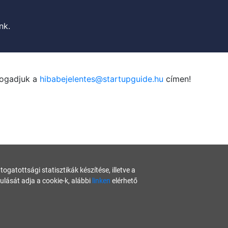
nk.
fogadjuk a
hibabejelentes@startupguide.hu
címen!
gatottsági statisztikák készítése, illetve a
ását adja a cookie-k, alábbi
linken
elérhető