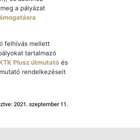
k meg a pályázat
támogatásra
i felhívás mellett
bályokat tartalmazó
KTK Plusz útmutató
és
tmutató rendelkezéseit
sztve: 2021. szeptember 11.