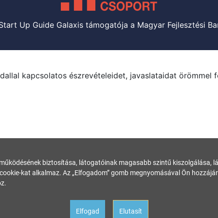
Start Up Guide Galaxis támogatója a Magyar Fejlesztési Ba
dallal kapcsolatos észrevételeidet, javaslataidat örömmel 
 működésének biztosítása, látogatóinak magasabb szintű kiszolgálása, láto
ookie-kat alkalmaz. Az „Elfogadom” gomb megnyomásával Ön hozzájárul
z.
Elfogad
Elutasít