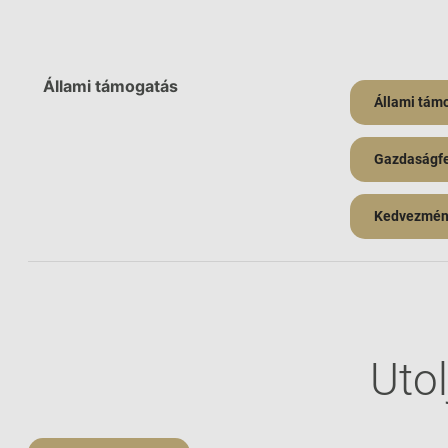
Állami támogatás
Állami tám
Gazdaságfej
Kedvezmény
Utol