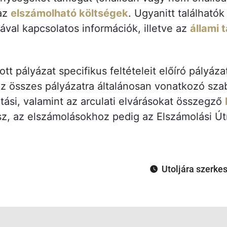
az
elszámolható költségek
. Ugyanitt található
ával kapcsolatos információk, illetve az
állami 
t pályázat specifikus feltételeit előíró pályázat
az összes pályázatra általánosan vonatkozó sza
atási, valamint az arculati elvárásokat összegző
sz, az elszámolásokhoz pedig az Elszámolási Ú
Utoljára szerke