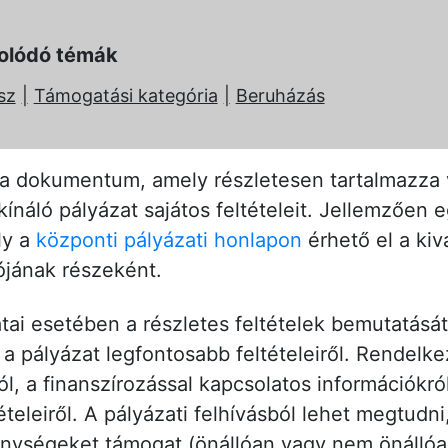
olódó témák
sz
Támogatási kategória
Beruházás
z a dokumentum, amely részletesen tartalmazza
ínáló pályázat sajátos feltételeit. Jellemzően 
ly a
központi pályázati honlapon
érhető el a kiv
ójának részeként.
tai esetében a részletes feltételek bemutatásá
s a pályázat legfontosabb feltételeiről. Rendelkez
l, a finanszírozással kapcsolatos információkró
ételeiről. A pályázati felhívásból lehet megtudni
enységeket támogat (önállóan vagy nem önállóa