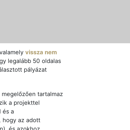
 valamely
vissza nem
egy legalább 50 oldalas
álasztott pályázat
t megelőzően tartalmaz
ik a projekttel
l és a
, hogy az adott
n), és azokhoz