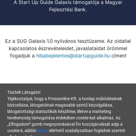
A Start Up Guide Galaxis támogatója a Magyar
Fejlesztési Bank.
Ez a SUG Galaxis 1.0 nyilvános tesztüzeme. Az oldallal
kapcsolatos észrevételeidet, javaslataidat örömmel
fogadjuk a
hibabejelentes@startupguide.hu
címen!
Tisztelt Látogató!
Tájékoztatjuk, hogy a Pressonline Kft. a honlap működésének
biztosítása, látogatóinak magasabb szintű kiszolgálása,
látogatottsági statisztikák készítése, illetve a marketing
tevékenység támogatása érdekében cookie-kat alkalmaz. Az
„Elfogadom” gomb megnyomásával Ön hozzájárulását adja a
cookie-k, alábbi
linken
elérhető szabályzatban foglaltak szerinti