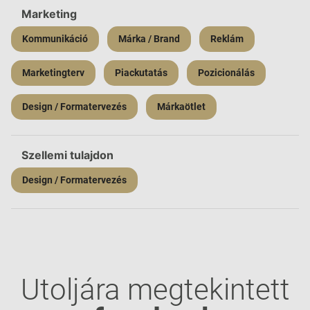
Marketing
Kommunikáció
Márka / Brand
Reklám
Marketingterv
Piackutatás
Pozicionálás
Design / Formatervezés
Márkaötlet
Szellemi tulajdon
Design / Formatervezés
Utoljára megtekintett