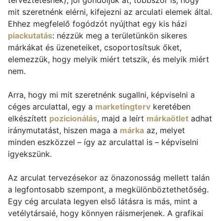
terveztetésnek), jól gondoljuk át, többször is, hogy
mit szeretnénk elérni, kifejezni az arculati elemek által.
Ehhez megfelelő fogódzót nyújthat egy kis házi
piackutatás
: nézzük meg a területünkön sikeres
márkákat és üzeneteiket, csoportosítsuk őket,
elemezzük, hogy melyik miért tetszik, és melyik miért
nem.
Arra, hogy mi mit szeretnénk sugallni, képviselni a
céges arculattal, egy a
marketingterv
keretében
elkészített
pozicionálás
, majd a leírt
márkaötlet
adhat
iránymutatást, hiszen maga a
márka
az, melyet
minden eszközzel – így az arculattal is – képviselni
igyekszünk.
Az arculat tervezésekor az önazonosság mellett talán
a legfontosabb szempont, a megkülönböztethetőség.
Egy cég arculata legyen első látásra is más, mint a
vetélytársaié, hogy könnyen ráismerjenek. A grafikai