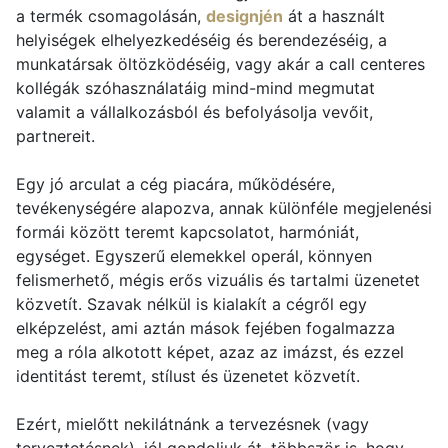
a termék csomagolásán,
designjén
át a használt
helyiségek elhelyezkedéséig és berendezéséig, a
munkatársak öltözködéséig, vagy akár a call centeres
kollégák szóhasználatáig mind-mind megmutat
valamit a vállalkozásból és befolyásolja vevőit,
partnereit.
Egy jó arculat a cég piacára, működésére,
tevékenységére alapozva, annak különféle megjelenési
formái között teremt kapcsolatot, harmóniát,
egységet. Egyszerű elemekkel operál, könnyen
felismerhető, mégis erős vizuális és tartalmi üzenetet
közvetít. Szavak nélkül is kialakít a cégről egy
elképzelést, ami aztán mások fejében fogalmazza
meg a róla alkotott képet, azaz az imázst, és ezzel
identitást teremt, stílust és üzenetet közvetít.
Ezért, mielőtt nekilátnánk a tervezésnek (vagy