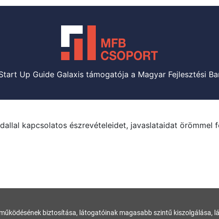
Start Up Guide Galaxis támogatója a Magyar Fejlesztési Ba
dallal kapcsolatos észrevételeidet, javaslataidat örömmel 
 működésének biztosítása, látogatóinak magasabb szintű kiszolgálása, láto