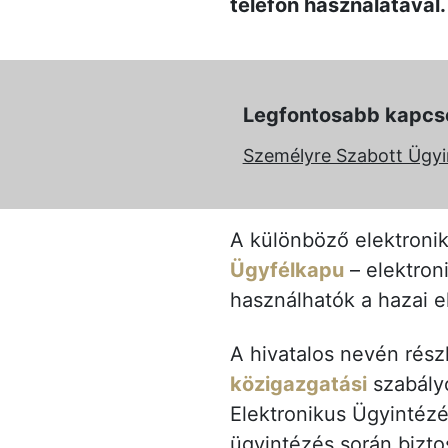
telefon használatával.
Legfontosabb kapcs
Személyre Szabott Ügyin
A különböző elektronik
Ügyfélkapu
– elektron
használhatók a hazai e
A hivatalos nevén rész
közigazgatási
szabály
Elektronikus Ügyintézés
ügyintézés során bizto