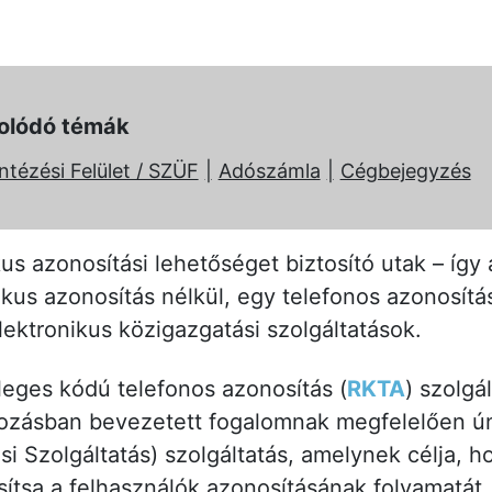
olódó témák
tézési Felület / SZÜF
Adószámla
Cégbejegyzés
us azonosítási lehetőséget biztosító utak – így
ikus azonosítás nélkül, egy telefonos azonosítá
lektronikus közigazgatási szolgáltatások.
leges kódú telefonos azonosítás (
RKTA
) szolgá
ozásban bevezetett fogalomnak megfelelően ú
i Szolgáltatás) szolgáltatás, amelynek célja, h
sítsa a felhasználók azonosításának folyamatát,