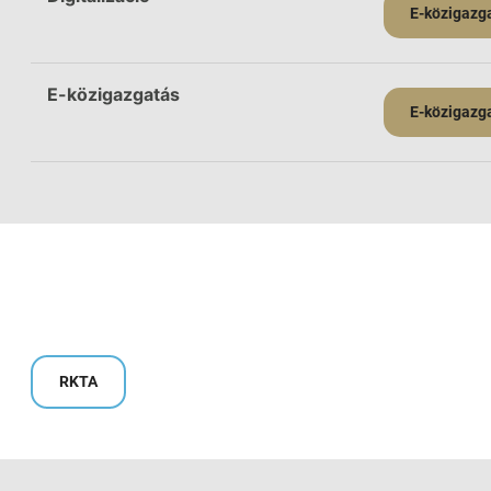
E-közigazg
E-közigazgatás
E-közigazg
RKTA