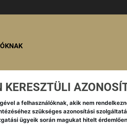
ZÓKNAK
 KERESZTÜLI AZONOSÍ
égével a felhasználóknak, akik nem rendelkezn
ntézéséhez szükséges azonosítási szolgáltatá
zgatási ügyeik során magukat hitelt érdemlőe