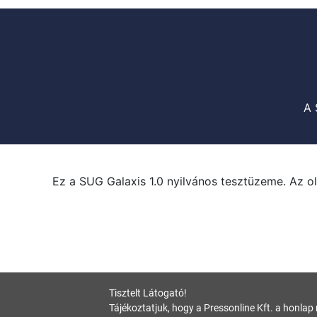
A 
Ez a SUG Galaxis 1.0 nyilvános tesztüzeme. Az ol
Tisztelt Látogató!
Tájékoztatjuk, hogy a Pressonline Kft. a honlap