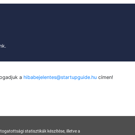
nk.
fogadjuk a
hibabejelentes@startupguide.hu
címen!
gatottsági statisztikák készítése, illetve a