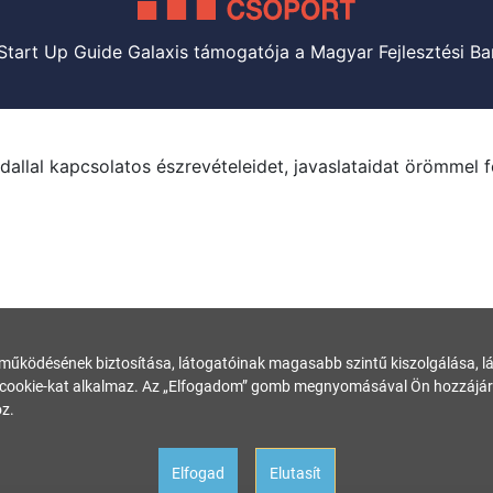
Start Up Guide Galaxis támogatója a Magyar Fejlesztési Ba
dallal kapcsolatos észrevételeidet, javaslataidat örömmel 
 működésének biztosítása, látogatóinak magasabb szintű kiszolgálása, láto
ookie-kat alkalmaz. Az „Elfogadom” gomb megnyomásával Ön hozzájárul
z.
Elfogad
Elutasít