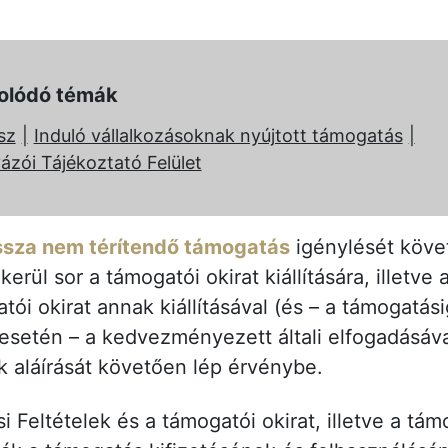
olódó témák
sz
Induló vállalkozásoknak nyújtott támogatás
ázói Tájékoztató Felület
ssza nem térítendő támogatás
igénylését köve
erül sor a támogatói okirat kiállítására, illetv
i okirat annak kiállításával (és – a támogatási
 esetén – a kedvezményezett általi elfogadásáva
k aláírását követően lép érvénybe.
 Feltételek és a támogatói okirat, illetve a tá