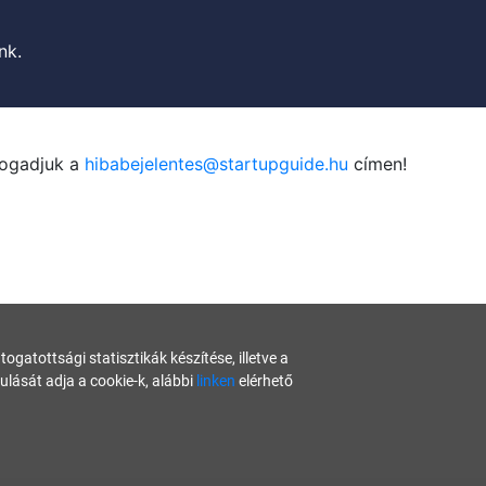
nk.
fogadjuk a
hibabejelentes@startupguide.hu
címen!
gatottsági statisztikák készítése, illetve a
ását adja a cookie-k, alábbi
linken
elérhető