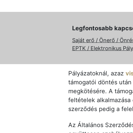
Legfontosabb kapcs
Saját erő / Önerő / Önré
EPTK / Elektronikus Pály
Pályázatoknál, azaz
vi
támogatói döntés után k
megkötésére. A támogató
feltételek alkalmazása
szerződés pedig a fele
Az Általános Szerződési