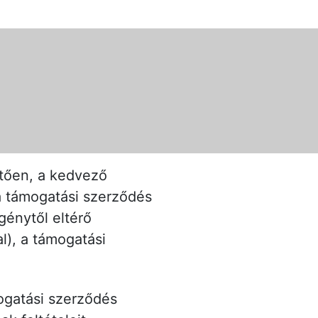
tően, a kedvező
e a támogatási szerződés
génytől eltérő
l), a támogatási
mogatási szerződés