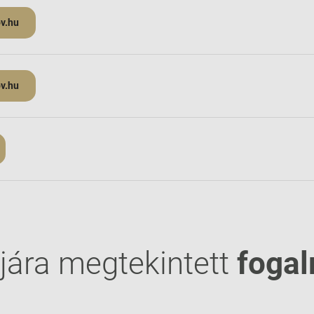
ov.hu
ov.hu
jára megtekintett
foga