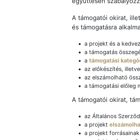
együttesen szabályozzá
A támogatói okirat, ill
és támogatásra alkalma
a projekt és a kedve
a támogatás összegét 
a
támogatási kategór
az előkészítés, illet
az elszámolható össz
a támogatási előleg 
A támogatói okirat, tá
az Általános Szerződé
a projekt
elszámolha
a projekt forrásainak