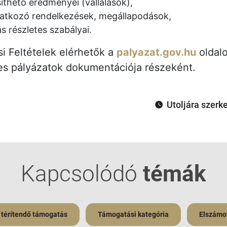
íthető eredményei (vállalások),
tkozó rendelkezések, megállapodások,
s részletes szabályai.
i Feltételek elérhetők a
palyazat.gov.hu
oldalo
es pályázatok dokumentációja részeként.
Utoljára szerk
Kapcsolódó
témák
 térítendő támogatás
Támogatási kategória
Elszámol