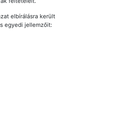
k feltételeit.
zat elbírálásra került
s egyedi jellemzőit: