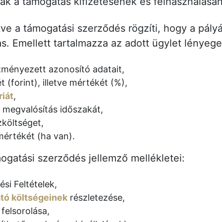
k a támogatás kifizetésének és felhasználásána
etve a támogatási szerződés rögzíti, hogy a pályá
s. Emellett tartalmazza az adott ügylet lényege
zményezett azonosító adatait,
(forint), illetve mértékét (%),
iát
,
ve megvalósítás időszakát,
költséget,
mértékét (ha van).
mogatási szerződés jellemző mellékletei:
si Feltételek,
tó költségeinek
részletezése,
 felsorolása,