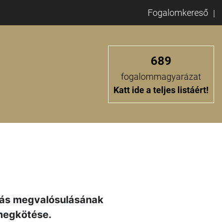
Fogalomkereső
689
fogalommagyarázat
Katt ide a teljes listáért!
tás megvalósulásának
 megkötése.