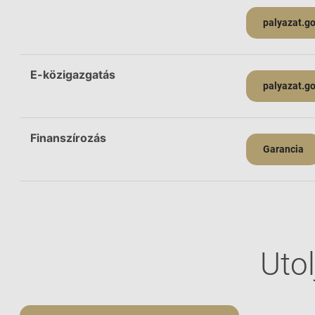
palyazat.g
E-közigazgatás
palyazat.g
Finanszírozás
Garancia
Utol