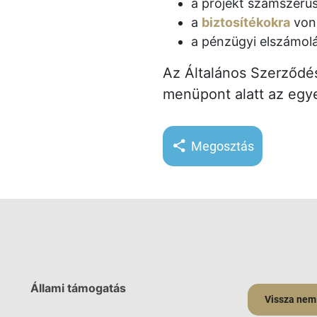
a projekt számszerűs
a
biztosítékokra
vona
a pénzügyi elszámolá
Az Általános Szerződés
menüpont alatt az egy
Megosztás
Állami támogatás
Vissza nem