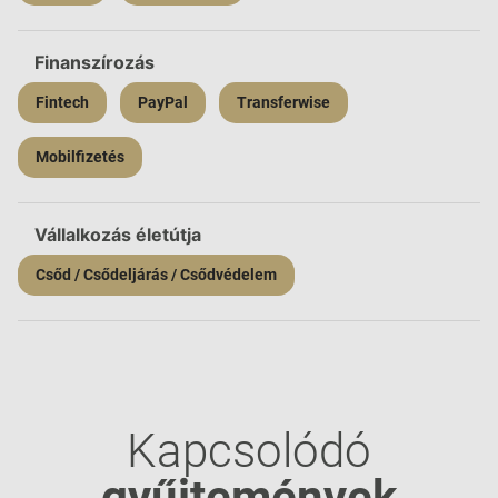
Finanszírozás
Fintech
PayPal
Transferwise
Mobilfizetés
Vállalkozás életútja
Csőd / Csődeljárás / Csődvédelem
Kapcsolódó
gyűjtemények