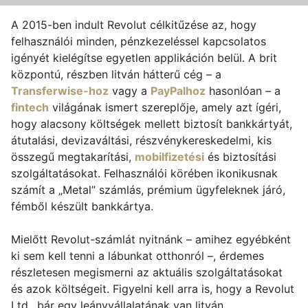
A 2015-ben indult Revolut célkitűzése az, hogy
felhasználói minden, pénzkezeléssel kapcsolatos
igényét kielégítse egyetlen applikáción belül. A brit
központú, részben litván hátterű cég – a
Transferwise-hoz
vagy a
PayPalhoz
hasonlóan – a
fintech
világának ismert szereplője, amely azt ígéri,
hogy alacsony költségek mellett biztosít bankkártyát,
átutalási, devizaváltási, részvénykereskedelmi, kis
összegű megtakarítási,
mobilfizetési
és biztosítási
szolgáltatásokat. Felhasználói körében ikonikusnak
számít a „Metal” számlás, prémium ügyfeleknek járó,
fémből készült bankkártya.
Mielőtt Revolut-számlát nyitnánk – amihez egyébként
ki sem kell tenni a lábunkat otthonról –, érdemes
részletesen megismerni az aktuális szolgáltatásokat
és azok költségeit. Figyelni kell arra is, hogy a Revolut
Ltd., bár egy leányvállalatának van litván