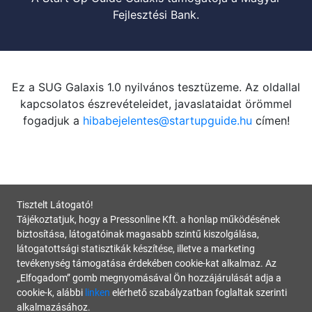
Fejlesztési Bank.
Ez a SUG Galaxis 1.0 nyilvános tesztüzeme. Az oldallal
kapcsolatos észrevételeidet, javaslataidat örömmel
fogadjuk a
hibabejelentes@startupguide.hu
címen!
Tisztelt Látogató!
Tájékoztatjuk, hogy a Pressonline Kft. a honlap működésének
biztosítása, látogatóinak magasabb szintű kiszolgálása,
látogatottsági statisztikák készítése, illetve a marketing
tevékenység támogatása érdekében cookie-kat alkalmaz. Az
„Elfogadom” gomb megnyomásával Ön hozzájárulását adja a
cookie-k, alábbi
linken
elérhető szabályzatban foglaltak szerinti
alkalmazásához.