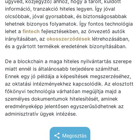
ügyvéd, közjegyző) ahhoz, hogy a tárolt, küldött
információ, tranzakció hiteles legyen. Így jóval
olcsóbbak, jóval gyorsabbak, és biztonságosabbak
lehetnek bizonyos folyamatok. Így fontos technológia
lehet a
fintech
fejlesztésekben, az önvezető autók
irányításában, az
okosszerződések
létrehozásában,
és a gyártott termékek eredetének bizonyításában.
De a blockchain a maga hiteles nyilvántartás szerepe
miatt ennél is általánosabb terjedésre számíthat.
Ennek egy jó példája a képesítések megszerzéséhez,
az oktatási intézményekhez kapcsolódik. Az elosztott
főkönyvi technológia várhatóan megújítja majd a
személyes dokumentumok hitelesítését, aminek
eredményeképp jelentősen egyszerűsödhetnek az
adminisztratív ügyek intézése.
Megosztás