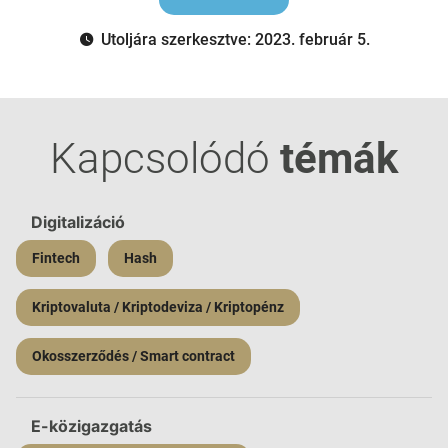
Utoljára szerkesztve: 2023. február 5.
Kapcsolódó
témák
Digitalizáció
Fintech
Hash
Kriptovaluta / Kriptodeviza / Kriptopénz
Okosszerződés / Smart contract
E-közigazgatás