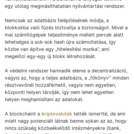
egy utólag megmásíthatatlan nyilvántartási rendszer.
Nemcsak az adatbázis felépítésének módja, a
blokkokba való fűzés biztosítja a biztonságot. Mivel a
mai számítógépek teljesítménye mellett percek alatt
lehetséges a sok-sok hash újra számoltatása, így
közbe van építve egy „hitelesítési munka”, ami
megelőzi egy-egy új blokk létrehozását.
A védelmi rendszer harmadik eleme a decentralizáció,
vagyis az, hogy a teljes adatbázis, a „főkönyv” minden
résztvevőnél hozzáférhető, vagyis nem egyetlen,
központi helyen tárolják, így nem lehet egyetlen
helyen meghamisítani az adatokat.
A blockchaint a
kriptovaluták
tették ismertté, de ami
miatt nagy potenciált látnak benne sokan az az, hogy
nincs szükség közbeékelődő intézményekre (bank,