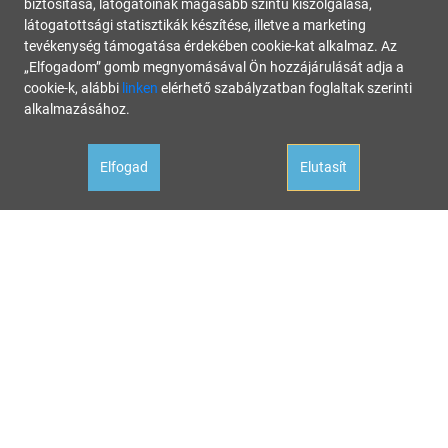
biztosítása, látogatóinak magasabb szintű kiszolgálása,
látogatottsági statisztikák készítése, illetve a marketing
tevékenység támogatása érdekében cookie-kat alkalmaz. Az
„Elfogadom” gomb megnyomásával Ön hozzájárulását adja a
cookie-k, alábbi
linken
elérhető szabályzatban foglaltak szerinti
alkalmazásához.
Elfogad
Elutasít
Oldalunk célja a tájékoztatás. Minden tartalmat a legnagyobb gondossággal állítottunk össze és
rendszeresen ellenőrzünk, az itt szereplő információk azonban nem tekintendők konkrét