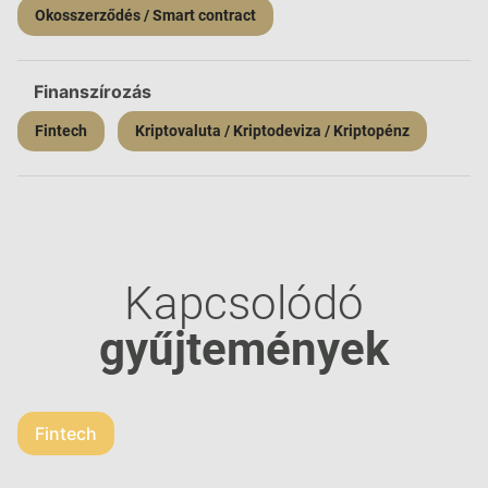
Okosszerződés / Smart contract
Finanszírozás
Fintech
Kriptovaluta / Kriptodeviza / Kriptopénz
Kapcsolódó
gyűjtemények
Fintech