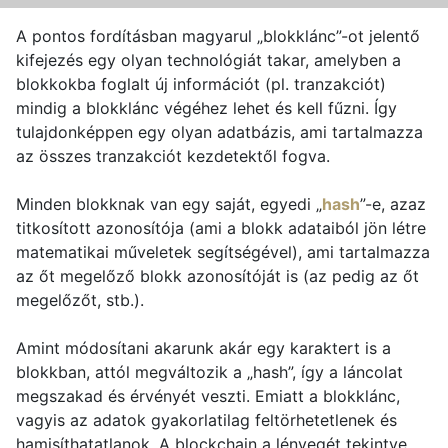
A pontos fordításban magyarul „blokklánc”-ot jelentő
kifejezés egy olyan technológiát takar, amelyben a
blokkokba foglalt új információt (pl. tranzakciót)
mindig a blokklánc végéhez lehet és kell fűzni. Így
tulajdonképpen egy olyan adatbázis, ami tartalmazza
az összes tranzakciót kezdetektől fogva.
Minden blokknak van egy saját, egyedi „
hash
”-e, azaz
titkosított azonosítója (ami a blokk adataiból jön létre
matematikai műveletek segítségével), ami tartalmazza
az őt megelőző blokk azonosítóját is (az pedig az őt
megelőzőt, stb.).
Amint módosítani akarunk akár egy karaktert is a
blokkban, attól megváltozik a „hash”, így a láncolat
megszakad és érvényét veszti. Emiatt a blokklánc,
vagyis az adatok gyakorlatilag feltörhetetlenek és
hamisíthatatlanok. A blockchain a lényegét tekintve