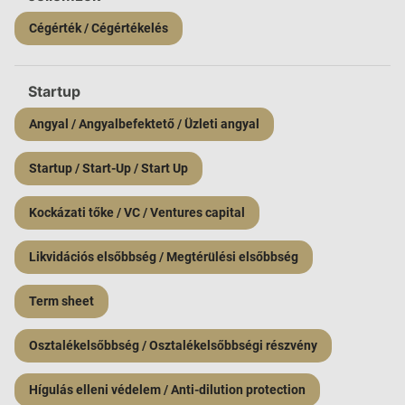
Cégérték / Cégértékelés
Startup
Angyal / Angyalbefektető / Üzleti angyal
Startup / Start-Up / Start Up
Kockázati tőke / VC / Ventures capital
Likvidációs elsőbbség / Megtérülési elsőbbség
Term sheet
Osztalékelsőbbség / Osztalékelsőbbségi részvény
Hígulás elleni védelem / Anti-dilution protection