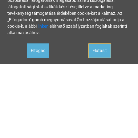
biztosítása, látogatóinak magasabb szintű kiszolgálása,
látogatottsági statisztikák készítése, illetve a marketing
tevékenység támogatása érdekében cookie-kat alkalmaz. Az
„Elfogadom” gomb megnyomásával Ön hozzájárulását adja a
cookie-k, alábbi
linken
elérhető szabályzatban foglaltak szerinti
alkalmazásához.
Elfogad
Elutasít
Oldalunk célja a tájékoztatás. Minden tartalmat a legnagyobb gondossággal állítottunk össze és
rendszeresen ellenőrzünk, az itt szereplő információk azonban nem tekintendők konkrét