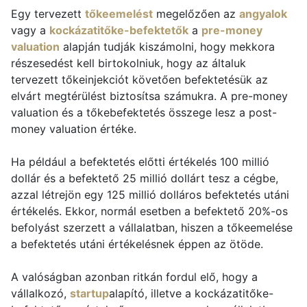
Egy tervezett
tőkeemelést
megelőzően az
angyalok
vagy a
kockázatitőke-befektetők
a
pre-money
valuation
alapján tudják kiszámolni, hogy mekkora
részesedést kell birtokolniuk, hogy az általuk
tervezett tőkeinjekciót követően befektetésük az
elvárt megtérülést biztosítsa számukra. A pre-money
valuation és a tőkebefektetés összege lesz a post-
money valuation értéke.
Ha például a befektetés előtti értékelés 100 millió
dollár és a befektető 25 millió dollárt tesz a cégbe,
azzal létrejön egy 125 millió dolláros befektetés utáni
értékelés. Ekkor, normál esetben a befektető 20%-os
befolyást szerzett a vállalatban, hiszen a tőkeemelése
a befektetés utáni értékelésnek éppen az ötöde.
A valóságban azonban ritkán fordul elő, hogy a
vállalkozó,
startup
alapító, illetve a kockázatitőke-