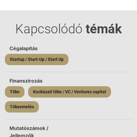
Kapcsolódó
témák
Cégalapítás
Startup / Start-Up / Start Up
Finanszírozás
Tőke
Kockázati tőke / VC / Ventures capital
Tőkeemelés
Mutatószámok /
Jellemzők