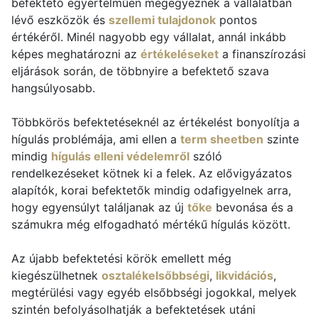
befektető egyértelműen megegyeznek a vállalatban
lévő eszközök és
szellemi tulajdonok
pontos
értékéről. Minél nagyobb egy vállalat, annál inkább
képes meghatározni az
értékeléseket
a finanszírozási
eljárások során, de többnyire a befektető szava
hangsúlyosabb.
Többkörös befektetéseknél az értékelést bonyolítja a
hígulás problémája, ami ellen a
term sheetben
szinte
mindig
hígulás elleni védelemről
szóló
rendelkezéseket kötnek ki a felek. Az elővigyázatos
alapítók, korai befektetők mindig odafigyelnek arra,
hogy egyensúlyt találjanak az új
tőke
bevonása és a
számukra még elfogadható mértékű hígulás között.
Az újabb befektetési körök emellett még
kiegészülhetnek
osztalékelsőbbségi
,
likvidációs
,
megtérülési vagy egyéb elsőbbségi jogokkal, melyek
szintén befolyásolhatják a befektetések utáni