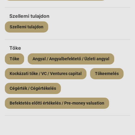
Szellemi tulajdon
Szellemi tulajdon
Tőke
Tőke
Angyal / Angyalbefektető / Üzleti angyal
Kockázati tőke / VC / Ventures capital
Tőkeemelés
Cégérték / Cégértékelés
Befektetés előtti értékelés / Pre-money valuation