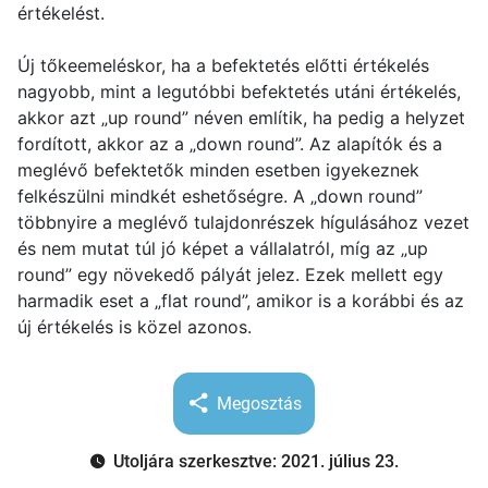
értékelést.
Új tőkeemeléskor, ha a befektetés előtti értékelés
nagyobb, mint a legutóbbi befektetés utáni értékelés,
akkor azt „up round” néven említik, ha pedig a helyzet
fordított, akkor az a „down round”. Az alapítók és a
meglévő befektetők minden esetben igyekeznek
felkészülni mindkét eshetőségre. A „down round”
többnyire a meglévő tulajdonrészek hígulásához vezet
és nem mutat túl jó képet a vállalatról, míg az „up
round” egy növekedő pályát jelez. Ezek mellett egy
harmadik eset a „flat round”, amikor is a korábbi és az
új értékelés is közel azonos.
Megosztás
Utoljára szerkesztve: 2021. július 23.