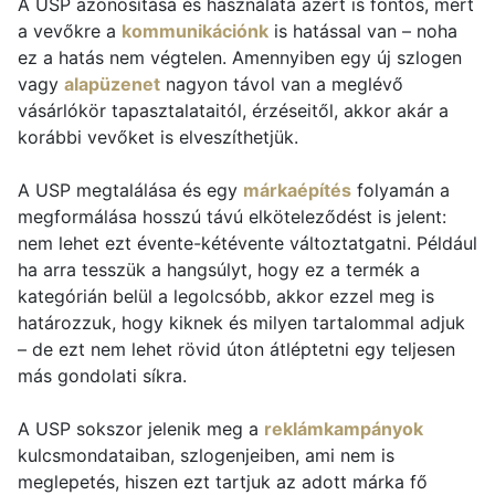
A USP azonosítása és használata azért is fontos, mert
a vevőkre a
kommunikációnk
is hatással van – noha
ez a hatás nem végtelen. Amennyiben egy új szlogen
vagy
alapüzenet
nagyon távol van a meglévő
vásárlókör tapasztalataitól, érzéseitől, akkor akár a
korábbi vevőket is elveszíthetjük.
A USP megtalálása és egy
márkaépítés
folyamán a
megformálása hosszú távú elköteleződést is jelent:
nem lehet ezt évente-kétévente változtatgatni. Például
ha arra tesszük a hangsúlyt, hogy ez a termék a
kategórián belül a legolcsóbb, akkor ezzel meg is
határozzuk, hogy kiknek és milyen tartalommal adjuk
– de ezt nem lehet rövid úton átléptetni egy teljesen
más gondolati síkra.
A USP sokszor jelenik meg a
reklámkampányok
kulcsmondataiban, szlogenjeiben, ami nem is
meglepetés, hiszen ezt tartjuk az adott márka fő