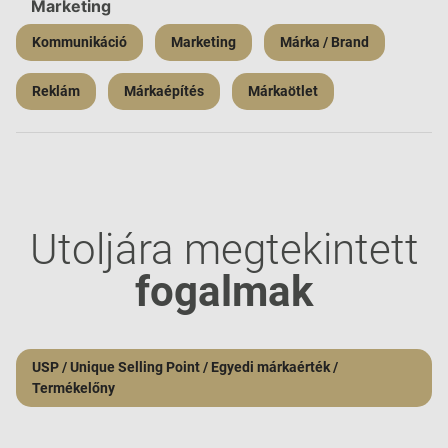
Marketing
Kommunikáció
Marketing
Márka / Brand
Reklám
Márkaépítés
Márkaötlet
Utoljára megtekintett
fogalmak
USP / Unique Selling Point / Egyedi márkaérték /
Termékelőny