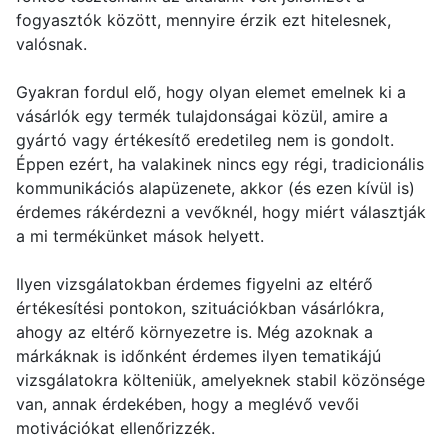
fogyasztók között, mennyire érzik ezt hitelesnek,
valósnak.
Gyakran fordul elő, hogy olyan elemet emelnek ki a
vásárlók egy termék tulajdonságai közül, amire a
gyártó vagy értékesítő eredetileg nem is gondolt.
Éppen ezért, ha valakinek nincs egy régi, tradicionális
kommunikációs alapüzenete, akkor (és ezen kívül is)
érdemes rákérdezni a vevőknél, hogy miért választják
a mi termékünket mások helyett.
Ilyen vizsgálatokban érdemes figyelni az eltérő
értékesítési pontokon, szituációkban vásárlókra,
ahogy az eltérő környezetre is. Még azoknak a
márkáknak is időnként érdemes ilyen tematikájú
vizsgálatokra költeniük, amelyeknek stabil közönsége
van, annak érdekében, hogy a meglévő vevői
motivációkat ellenőrizzék.