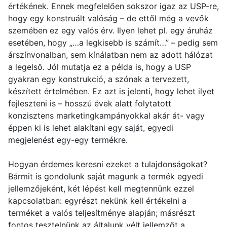
értékének. Ennek megfelelően sokszor igaz az USP-re,
hogy egy konstruált valóság – de ettől még a vevők
szemében ez egy valós érv. Ilyen lehet pl. egy áruház
esetében, hogy „…a legkisebb is számít…” – pedig sem
árszínvonalban, sem kínálatban nem az adott hálózat
a legelső. Jól mutatja ez a példa is, hogy a USP
gyakran egy konstrukció, a szónak a tervezett,
készített értelmében. Ez azt is jelenti, hogy lehet ilyet
fejleszteni is – hosszú évek alatt folytatott
konzisztens marketingkampányokkal akár át- vagy
éppen ki is lehet alakítani egy saját, egyedi
megjelenést egy-egy termékre.
Hogyan érdemes keresni ezeket a tulajdonságokat?
Bármit is gondolunk saját magunk a termék egyedi
jellemzőjeként, két lépést kell megtennünk ezzel
kapcsolatban: egyrészt nekünk kell értékelni a
terméket a valós teljesítménye alapján; másrészt
fontos tesztelnünk az általunk vélt jellemzőt a