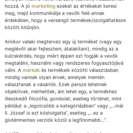
hozzá. A jó
marketing
ezeket az értékeket keresi
meg, majd kommunikálja a vevők felé annak
érdekében, hogy a versengő termékek/szolgáltatások
között kitűnjön.
Amikor valaki megtervez egy új terméket (vagy egy
meglévőt akar fejleszteni, átalakítani), mindig az a
kulcskérdés, hogy miért éppen ezt fogják a vevők
megtalálni, használni vagy rendszeres fogyasztójává
válni. A
márkák
és termékeik közötti választásban
mindig vannak olyan érvek, amelyek mentén
választanak a vásárlók. Ezek persze lehetnek
objektívak, mérhetőek, ám lehet egy, a termékhez
illeszkedő filozófia, gondolat, esetleg történet, mint
például: a „legolcsóbb a kategóriájában” vagy „…már
II. József is ezt kóstolgatta”, esetleg „…ez a
gluténmentes verziók közül a legfinomabb…”.