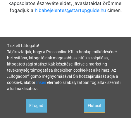
kapcsolatos észrevételeidet, javaslataidat örömmel
fogadjuk a
hibabejelentes@startupguide.hu
címen!
Tisztelt Látogató!
Tájékoztatjuk, hogy a Pressonline Kft. a honlap működésének
biztosítása, látogatóinak magasabb szintű kiszolgálása,
látogatottsági statisztikák készítése, illetve a marketing
tevékenység támogatása érdekében cookie-kat alkalmaz. Az
„Elfogadom” gomb megnyomásával Ön hozzájárulását adja a
cookie-k, alábbi
linken
elérhető szabályzatban foglaltak szerinti
alkalmazásához.
Elfogad
Elutasít