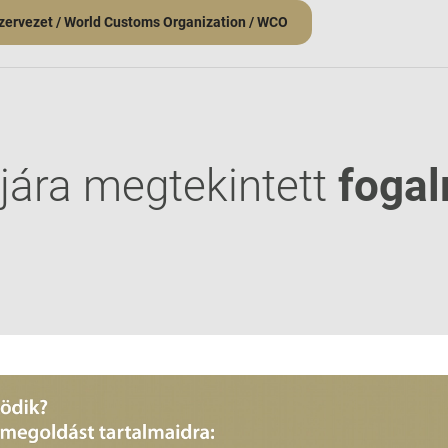
zervezet / World Customs Organization / WCO
jára megtekintett
foga