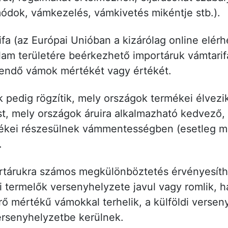
módok, vámkezelés, vámkivetés mikéntje stb.).
fa (az Európai Unióban a kizárólag online elérh
llam területére beérkezhető importáruk vámtari
endő vámok mértékét vagy értékét.
 pedig rögzítik, mely országok termékei élvez
 mely országok áruira alkalmazható kedvező, ú
ékei részesülnek vámmentességben (esetleg me
.
rtárukra számos megkülönböztetés érvényesít
i termelők versenyhelyzete javul vagy romlik, 
rő mértékű vámokkal terhelik, a külföldi versen
ersenyhelyzetbe kerülnek.