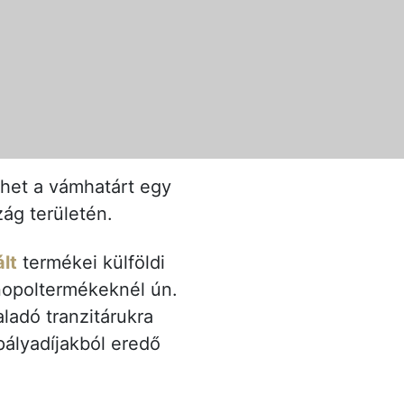
ehet a vámhatárt egy
zág területén.
lt
termékei külföldi
onopoltermékeknél ún.
ladó tranzitárukra
pályadíjakból eredő