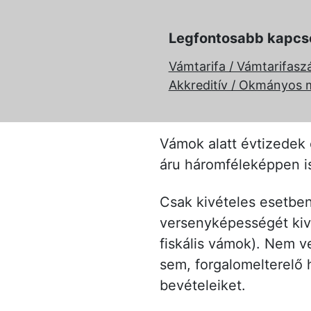
Legfontosabb kapcs
Vámtarifa / Vámtarifas
Akkreditív / Okmányos m
Vámok alatt évtizedek 
áru háromféleképpen is
Csak kivételes esetbe
versenyképességét kivi
fiskális vámok). Nem v
sem, forgalomelterelő 
bevételeiket.