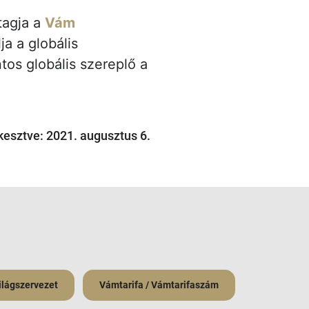
tagja a
Vám
a a globális
os globális szereplő a
kesztve: 2021. augusztus 6.
ilágszervezet
Vámtarifa / Vámtarifaszám