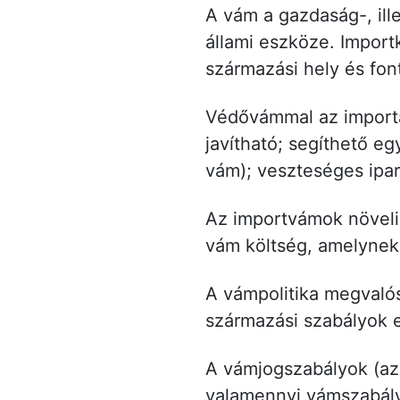
A vám a gazdaság-, ill
állami eszköze. Import
származási hely és fon
Védővámmal az importár
javítható; segíthető e
vám); veszteséges ipar
Az importvámok növelik
vám költség, amelynek 
A vámpolitika megvaló
származási szabályok e
A vámjogszabályok (az
valamennyi vámszabályá