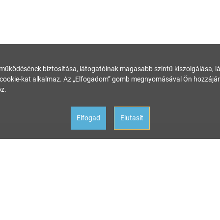
 működésének biztosítása, látogatóinak magasabb szintű kiszolgálása, láto
ookie-kat alkalmaz. Az „Elfogadom” gomb megnyomásával Ön hozzájárul
z.
Elfogad
Elutasít
 állítottunk össze és rendszeresen ellenőrzünk, az itt szereplő információk azo
tkezményért a kiadó felelősséget nem vállal.
nácsadásra van szüksége a megfelelő szakértőhöz! Ha az oldalunk aktualitását ves
zat
Felhasználási feltételek
Impresszum
Galaxis útika