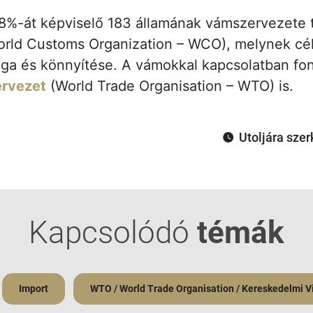
8%-át képviselő 183 államának vámszervezete 
rld Customs Organization – WCO), melynek célj
a és könnyítése. A vámokkal kapcsolatban font
ervezet
(World Trade Organisation – WTO) is.
Utoljára szer
Kapcsolódó
témák
Import
WTO / World Trade Organisation / Kereskedelmi V