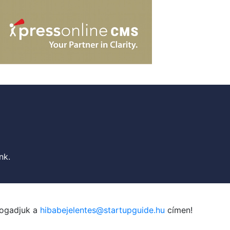
nk.
fogadjuk a
hibabejelentes@startupguide.hu
címen!