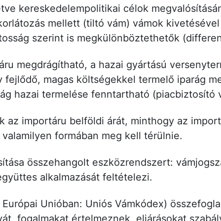
etve kereskedelempolitikai célok megvalósításá
korlátozás mellett (tiltó vám) vámok kivetéséve
tosság szerint is megkülönböztethetők (differe
u megdrágítható, a hazai gyártású versenyterm
gy fejlődő, magas költségekkel termelő iparág 
ág hazai termelése fenntartható (piacbiztosító
 az importáru belföldi árát, minthogy az impor
valamilyen formában meg kell térülnie.
sítása összehangolt eszközrendszert: vámjogs
gyüttes alkalmazását feltételezi.
 Európai Unióban: Uniós Vámkódex) összefoglalj
t, fogalmakat értelmeznek, eljárásokat szabál