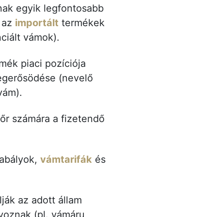
nak egyik legfontosabb
l az
importált
termékek
nciált vámok).
ék piaci pozíciója
megerősödése (nevelő
 vám).
tőr számára a fizetendő
zabályok,
vámtarifák
és
ák az adott állam
yoznak (pl. vámáru,