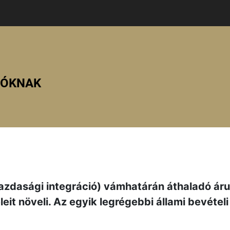
ZÓKNAK
azdasági integráció) vámhatárán áthaladó áru
eit növeli. Az egyik legrégebbi állami bevételi 