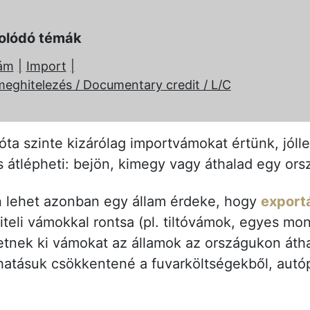
olódó témák
zám
Import
eghitelezés / Documentary credit / L/C
óta szinte kizárólag importvámokat értünk, jóll
 átlépheti: bejön, kimegy vagy áthalad egy ors
n lehet azonban egy állam érdeke, hogy
exportá
teli vámokkal rontsa (pl. tiltóvámok, egyes m
etnek ki vámokat az államok az országukon átha
hatásuk csökkentené a fuvarköltségekből, autó