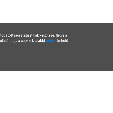
gatottsági statisztikák készítése, illetve a
ását adja a cookie-k, alábbi
linken
elérhető
nban nem tekintendők konkrét helyzetekre vonatkozó üzleti, jogi
ztett hibás információval találkozna, kérjük jelezze nekünk:
lauz
Start Up Guide