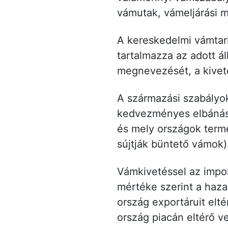
vámutak, vámeljárási 
A kereskedelmi vámtari
tartalmazza az adott á
megnevezését, a kivet
A származási szabályok
kedvezményes elbánást,
és mely országok term
sújtják büntető vámok)
Vámkivetéssel az impo
mértéke szerint a haza
ország exportáruit elté
ország piacán eltérő v