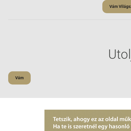
Vám Világs
Utol
Vám