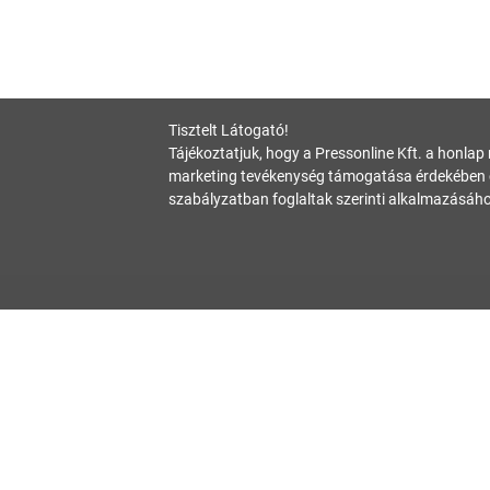
Tisztelt Látogató!
Tájékoztatjuk, hogy a Pressonline Kft. a honlap
marketing tevékenység támogatása érdekében c
szabályzatban foglaltak szerinti alkalmazásáho
Oldalunk célja a tájékoztatás. Minden tartalmat a legnagyobb gondossággal
tanácsadásnak, az információk alkalmazásából fakadó bármilyen jogi köve
Hivatalos állásfoglalásért mindig forduljon az illetékes hivatalhoz, ha ta
hibabejelentes@startupguide.hu
!
Adatvédelmi nyilatko