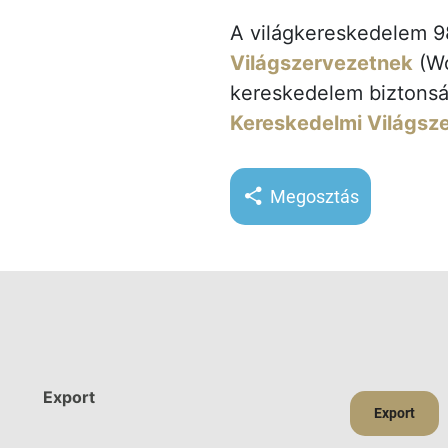
A világkereskedelem 9
Világszervezetnek
(Wo
kereskedelem biztonság
Kereskedelmi Világsz
Megosztás
Export
Export