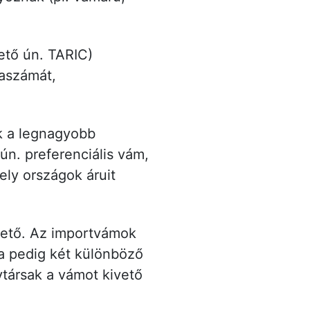
ető ún. TARIC)
faszámát,
ik a legnagyobb
n. preferenciális vám,
ly országok áruit
hető. Az importvámok
ha pedig két különböző
ytársak a vámot kivető