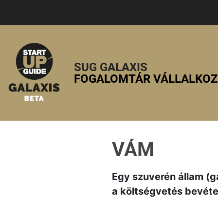
SUG GALAXIS
FOGALOMTÁR VÁLLALKO
VÁM
Egy szuverén állam (g
a költségvetés bevétel