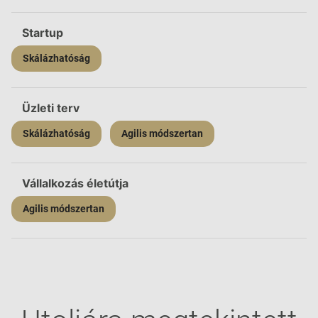
Startup
Skálázhatóság
Üzleti terv
Skálázhatóság
Agilis módszertan
Vállalkozás életútja
Agilis módszertan