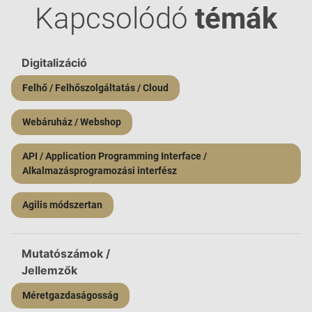
Kapcsolódó
témák
Digitalizáció
Felhő / Felhőszolgáltatás / Cloud
Webáruház / Webshop
API / Application Programming Interface /
Alkalmazásprogramozási interfész
Agilis módszertan
Mutatószámok /
Jellemzők
Méretgazdaságosság