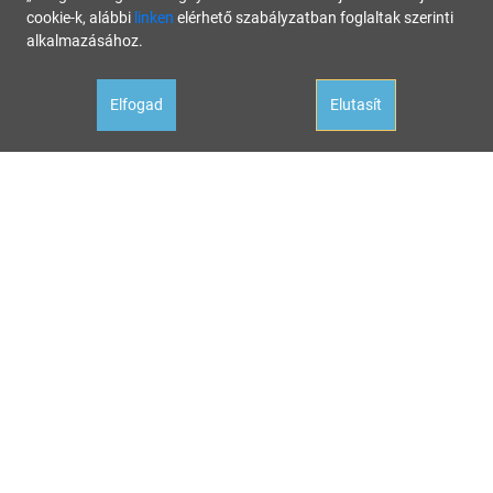
cookie-k, alábbi
linken
elérhető szabályzatban foglaltak szerinti
alkalmazásához.
Elfogad
Elutasít
Oldalunk célja a tájékoztatás. Minden tartalmat a legnagyobb gondossággal állítottunk össze és
rendszeresen ellenőrzünk, az itt szereplő információk azonban nem tekintendők konkrét
helyzetekre vonatkozó üzleti, jogi tanácsadásnak, az információk alkalmazásából fakadó
bármilyen jogi következményért a kiadó felelősséget nem vállal.
Hivatalos állásfoglalásért mindig forduljon az illetékes hivatalhoz, ha tanácsadásra van szüksége
a megfelelő szakértőhöz! Ha az oldalunk aktualitását vesztett hibás információval találkozna,
kérjük jelezze nekünk:
hibabejelentes@startupguide.hu
!