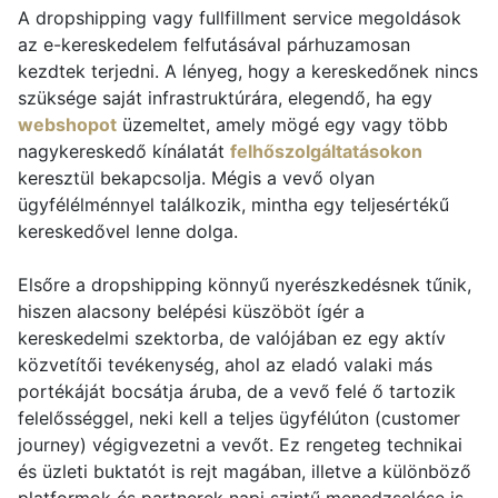
A dropshipping vagy fullfillment service megoldások
az e-kereskedelem felfutásával párhuzamosan
kezdtek terjedni. A lényeg, hogy a kereskedőnek nincs
szüksége saját infrastruktúrára, elegendő, ha egy
webshopot
üzemeltet, amely mögé egy vagy több
nagykereskedő kínálatát
felhőszolgáltatásokon
keresztül bekapcsolja. Mégis a vevő olyan
ügyfélélménnyel találkozik, mintha egy teljesértékű
kereskedővel lenne dolga.
Elsőre a dropshipping könnyű nyerészkedésnek tűnik,
hiszen alacsony belépési küszöböt ígér a
kereskedelmi szektorba, de valójában ez egy aktív
közvetítői tevékenység, ahol az eladó valaki más
portékáját bocsátja áruba, de a vevő felé ő tartozik
felelősséggel, neki kell a teljes ügyfélúton (customer
journey) végigvezetni a vevőt. Ez rengeteg technikai
és üzleti buktatót is rejt magában, illetve a különböző