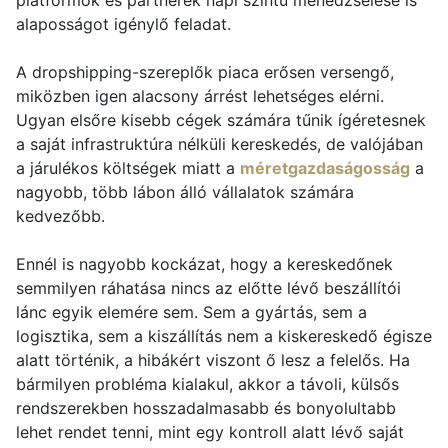
platformok és partnerek napi szintű menedzselése is
alaposságot igénylő feladat.
A dropshipping-szereplők piaca erősen versengő,
miközben igen alacsony árrést lehetséges elérni.
Ugyan elsőre kisebb cégek számára tűnik ígéretesnek
a saját infrastruktúra nélküli kereskedés, de valójában
a járulékos költségek miatt a
méretgazdaságosság
a
nagyobb, több lábon álló vállalatok számára
kedvezőbb.
Ennél is nagyobb kockázat, hogy a kereskedőnek
semmilyen ráhatása nincs az előtte lévő beszállítói
lánc egyik elemére sem. Sem a gyártás, sem a
logisztika, sem a kiszállítás nem a kiskereskedő égisze
alatt történik, a hibákért viszont ő lesz a felelős. Ha
bármilyen probléma kialakul, akkor a távoli, külsős
rendszerekben hosszadalmasabb és bonyolultabb
lehet rendet tenni, mint egy kontroll alatt lévő saját