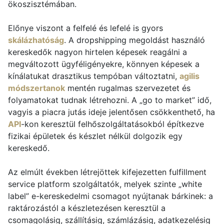
ökoszisztémában.
Előnye viszont a felfelé és lefelé is gyors
skálázhatóság
. A dropshipping megoldást használó
kereskedők nagyon hirtelen képesek reagálni a
megváltozott ügyféligényekre, könnyen képesek a
kínálatukat drasztikus tempóban változtatni,
agilis
módszertanok
mentén rugalmas szervezetet és
folyamatokat tudnak létrehozni. A „go to market” idő,
vagyis a piacra jutás ideje jelentősen csökkenthető, ha
API
-kon keresztül felhőszolgáltatásokból építkezve
fizikai épületek és készlet nélkül dolgozik egy
kereskedő.
Az elmúlt években létrejöttek kifejezetten fulfillment
service platform szolgáltatók, melyek szinte „white
label” e-kereskedelmi csomagot nyújtanak bárkinek: a
raktározástól a készletezésen keresztül a
csomagolásig, szállításig, számlázásig, adatkezelésig