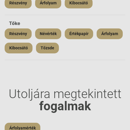
Részvény
Árfolyam
Kibocsátó
Tőke
Részvény
Névérték
Értékpapír
Árfolyam
Kibocsátó
Tőzsde
Utoljára megtekintett
fogalmak
Árfolyamérték