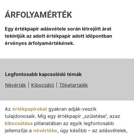
ÁRFOLYAMÉRTÉK
Egy értékpapír adásvétele során létrejött árat
tekintjük az adott értékpapír adott időpontban
érvényes árfolyamértékének.
Legfontosabb kapcsolódó témák
Névérték
Kibocsátó
Tőketartalék
Az
értékpapírokat
gyakran adják-veszik
tulajdonosaik. Míg egy értékpapír „születése”, azaz
kibocsátása
pillanatában az egyik legfontosabb
jellemzője a
névértéke
, úgy később – az adásvételek,