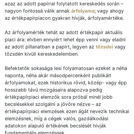
azaz az adott papírral folytatott kereskedés során –
nagyon fontossá válik annak
árfolyama
; vagy ahogy
az értékpapírpiacon gyakran hívják, árfolyamértéke.
Az árfolyamérték tehát az adott értékpapír aktuális
piaci ára: elvben ennyiért lehet épp venni vagy eladni
az adott pillanatban a papírt, legyen az
tőzsdei
vagy
tőzsdén kívüli kereskedelemben.
Befektetők sokasága lesi folyamatosan ezeket a néha
naponta, néha akár másodpercenként publikált
árfolyamokat, ezek historikus rövid, közép- vagy épp
hosszabb távú mozgásaira alapozva pedig
értékpapírpiaci elemzők sora próbál minél jobb
becslésekkel szolgálni a jövőre nézve – az
értékpapírpiaci elemzések ezen ágát nevezik technikai
elemzésnek, míg a cégek valós, gazdálkodási
adatokon alapuló értékének becslését hívják
fundamentális elemzésnek.