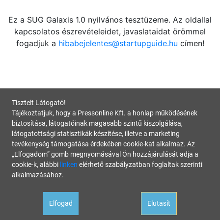
Ez a SUG Galaxis 1.0 nyilvános tesztüzeme. Az oldallal
kapcsolatos észrevételeidet, javaslataidat örömmel
fogadjuk a
hibabejelentes@startupguide.hu
címen!
Tisztelt Látogató!
Tájékoztatjuk, hogy a Pressonline Kft. a honlap működésének
biztosítása, látogatóinak magasabb szintű kiszolgálása,
látogatottsági statisztikák készítése, illetve a marketing
tevékenység támogatása érdekében cookie-kat alkalmaz. Az
„Elfogadom” gomb megnyomásával Ön hozzájárulását adja a
cookie-k, alábbi
linken
elérhető szabályzatban foglaltak szerinti
alkalmazásához.
Elfogad
Elutasít