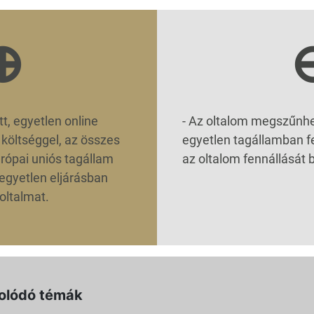
⊕
t, egyetlen online
-
Az oltalom megszűnhet
 költséggel, az összes
egyetlen tagállamban f
urópai uniós tagállam
az oltalom fennállását b
 egyetlen eljárásban
oltalmat.
olódó témák