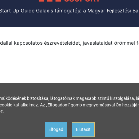
Start Up Guide Galaxis támogatója a Magyar Fejlesztési Ba
dallal kapcsolatos észrevételeidet, javaslataidat örömmel 
 működésének biztosítása, látogatóinak magasabb szintű kiszolgálása, láto
ookie-kat alkalmaz. Az „Elfogadom” gomb megnyomásával Ön hozzájárul
z.
Elfogad
Elutasít