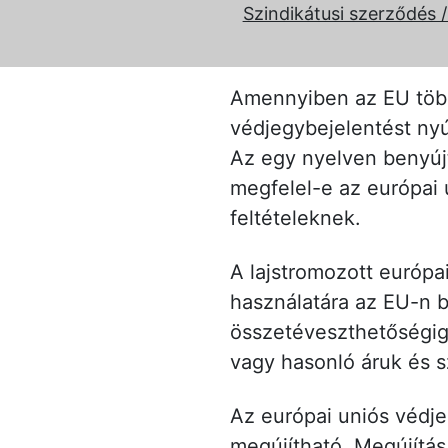
Szindikátusi szerződés 
Amennyiben az EU több
védjegybejelentést ny
Az egy nyelven benyúj
megfelel-e az európai
feltételeknek.
A lajstromozott európa
használatára az EU-n b
összetéveszthetőségig
vagy hasonló áruk és s
Az európai uniós védjeg
megújítható. Megújítás 