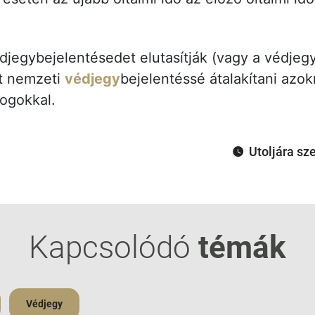
djegybejelentésedet elutasítják (vagy a védjeg
et nemzeti
védjegy
bejelentéssé átalakítani azok
ogokkal.
Utoljára sz
Kapcsolódó
témák
Védjegy