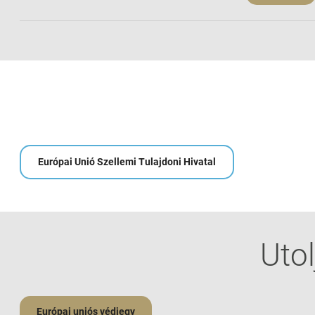
Európai Unió Szellemi Tulajdoni Hivatal
Utol
Európai uniós védjegy