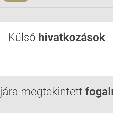
Külső
hivatkozások
jára megtekintett
foga