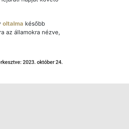
y
oltalma
később
ra az államokra nézve,
erkesztve: 2023. október 24.