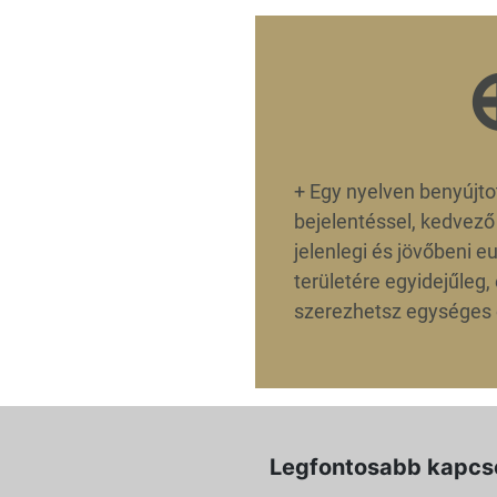
+
Egy nyelven benyújtot
bejelentéssel, kedvező
jelenlegi és jövőbeni e
területére egyidejűleg,
szerezhetsz egységes 
Legfontosabb kapcs