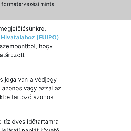
 formatervezési minta
megjelölésünkre,
i Hivatalához (EUIPO)
.
a szempontból, hogy
atározott
os joga van a védjegy
l azonos vagy azzal az
ékbe tartozó azonos
z-tíz éves időtartamra
lejárati napját követő