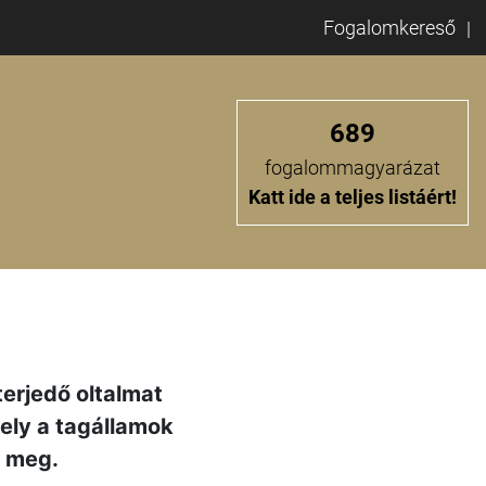
Fogalomkereső
689
fogalommagyarázat
Katt ide a teljes listáért!
terjedő oltalmat
mely a tagállamok
k meg.