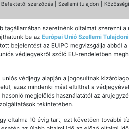
/ Befektetői szerződés
Szellemi tulajdon
Közösségi
 tagállamában szeretnénk oltalmat szerezni a 
újthatunk be az
Európai Unió Szellemi Tulajdon
tott bejelentést az EUIPO megvizsgálja abból 
 uniós védjegyekről szóló EU-rendeletben megh
i uniós védjegy alapján a jogosultnak kizárólag
elül, azaz mindenki mást eltilthat a védjegyéve
 hasonló megjelölés használatától az árujegyz
zolgáltatások tekintetében.
y oltalma 10 évig tart, ezt követően további tí
esetén az újabb oltalmi idő az előző oltalmi idő 