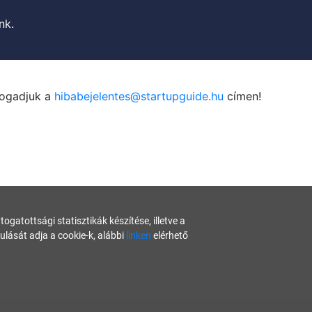
nk.
fogadjuk a
hibabejelentes@startupguide.hu
címen!
gatottsági statisztikák készítése, illetve a
ását adja a cookie-k, alábbi
linken
elérhető