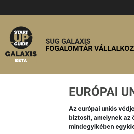
SUG GALAXIS
FOGALOMTÁR VÁLLALKO
EURÓPAI U
Az európai uniós védj
biztosít, amelynek az
mindegyikében egyidej