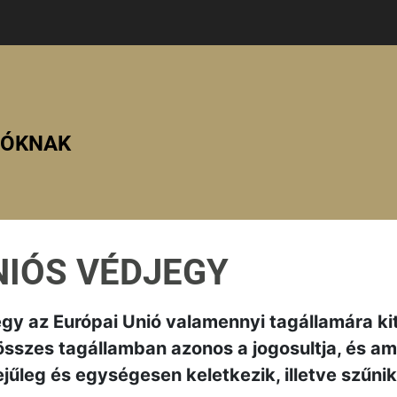
ZÓKNAK
NIÓS VÉDJEGY
egy az Európai Unió valamennyi tagállamára ki
 összes tagállamban azonos a jogosultja, és a
űleg és egységesen keletkezik, illetve szűni