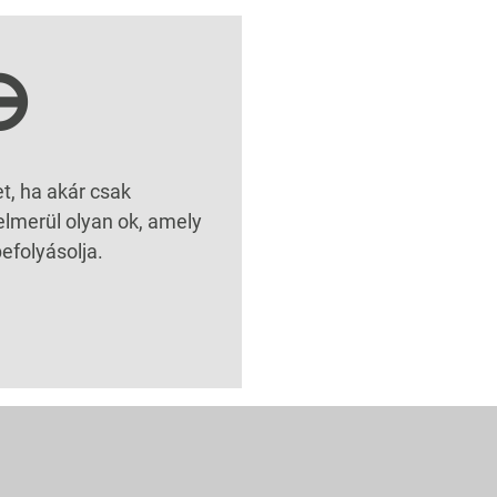
⊖
, ha akár csak
elmerül olyan ok, amely
efolyásolja.