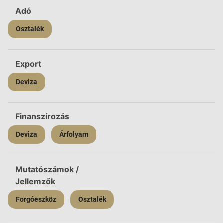
Adó
Osztalék
Export
Deviza
Finanszírozás
Deviza
Árfolyam
Mutatószámok /
Jellemzők
Forgóeszköz
Osztalék