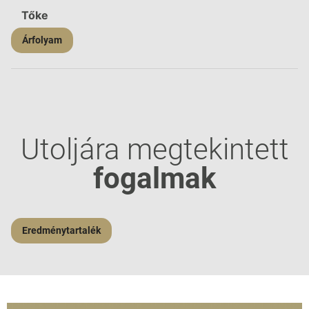
Tőke
Árfolyam
Utoljára megtekintett
fogalmak
Eredménytartalék