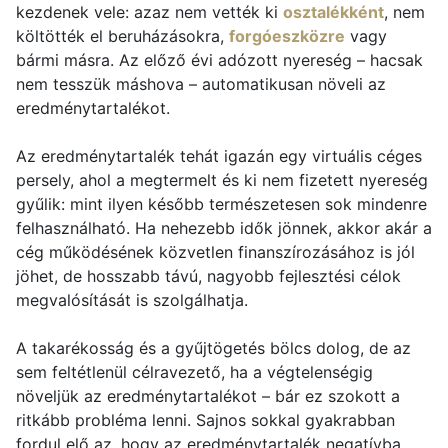
kezdenek vele: azaz nem vették ki
osztalékként
, nem
költötték el beruházásokra,
forgóeszközre
vagy
bármi másra. Az előző évi adózott nyereség – hacsak
nem tesszük máshova – automatikusan növeli az
eredménytartalékot.
Az eredménytartalék tehát igazán egy virtuális céges
persely, ahol a megtermelt és ki nem fizetett nyereség
gyűlik: mint ilyen később természetesen sok mindenre
felhasználható. Ha nehezebb idők jönnek, akkor akár a
cég működésének közvetlen finanszírozásához is jól
jöhet, de hosszabb távú, nagyobb fejlesztési célok
megvalósítását is szolgálhatja.
A takarékosság és a gyűjtögetés bölcs dolog, de az
sem feltétlenül célravezető, ha a végtelenségig
növeljük az eredménytartalékot – bár ez szokott a
ritkább probléma lenni. Sajnos sokkal gyakrabban
fordul elő az, hogy az eredménytartalék negatívba