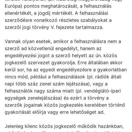
Európa) pontos meghatározását, a felhasználás
ellenértékét, a jogdíj mértékét. A felhasználási
szerződésre vonatkozó részletes szabályokat a
szerzői jogi törvény V. fejezete tartalmazza.
Vannak olyan esetek, amikor a felhasználásra nem a
szerző ad közvetlenül engedélyt, hanem az
engedélyezési jogot a szerző helyett az ún. közös
jogkezelő szervezet gyakorolja. Erre általában akkor
kerül sor, ha az egyedi engedélyezésre a gyakorlatban
nincs mód, például a felhasználások (pl. rádiók általi
napi több száz zenei szám lejátszása), vagy a
felhasználók nagy száma miatt (pl. vendéglátó-ipari
egységek zenelejátszása) és ezért a törvény a
szerzők jogainak közös jogkezelés keretében történő
gyakorlását előírja vagy erre lehetőséget ad.
Jelenleg kilenc közös jogkezelő működik hazánkban,