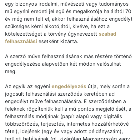
egy bizonyos irodalmi, művészeti vagy tudományos
mű egyéni eredeti jellegű és megalkotója halálától 70
év még nem telt el, akkor felhasználásához engedélyt
szükséges kérni alkotójától, kivéve, ha ezt a
kötelezettséget a törvény úgynevezett
szabad
felhasználási
esetként kizárta.
A szerző műve felhasználásának más részére történő
engedélyezése alapvetően két módon valósulhat
meg.
Az egyik az egyéni
engedélyezés
útja, mely során a
jogosult felhasználási szerződés keretében ad
engedélyt műve felhasználására. E szerződésben a
feleknek rögzíteniük kell a mű pontos megjelölését, a
felhasználás módjának (papír alapú vagy digitális
többszörözés, terjesztés, internetes hozzáférhetővé
tétel), idejének (egy év vagy adott példányszám),
területi hatályának (pl. kizárólag Magyarország vagy