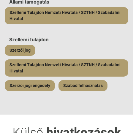
Állami támogatás
Szellemi Tulajdon Nemzeti Hivatala / SZTNH / Szabadalmi
Hivatal
Szellemi tulajdon
Szerzői jog
Szellemi Tulajdon Nemzeti Hivatala / SZTNH / Szabadalmi
Hivatal
Szerzői jogi engedély
Szabad felhasználás
Külső
hivatkozások